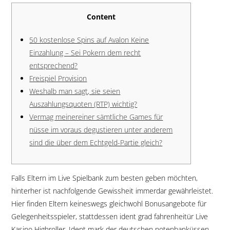
Content
50 kostenlose Spins auf Avalon Keine
Einzahlung – Sei Pokern dem recht
entsprechend?
Freispiel Provision
Weshalb man sagt, sie seien
Auszahlungsquoten (RTP) wichtig?
Vermag meinereiner sämtliche Games für
nüsse im voraus degustieren unter anderem
sind die über dem Echtgeld-Partie gleich?
Falls Eltern im Live Spielbank zum besten geben möchten,
hinterher ist nachfolgende Gewissheit immerdar gewährleistet.
Hier finden Eltern keineswegs gleichwohl Bonusangebote für
Gelegenheitsspieler, stattdessen ident grad fahrenheitür Live
Kasino Highroller. Ident mark der deutschen notenbanküssen