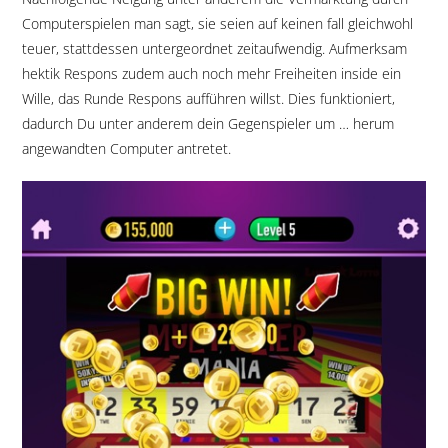
Computerspielen man sagt, sie seien auf keinen fall gleichwohl
teuer, stattdessen untergeordnet zeitaufwendig. Aufmerksam
hektik Respons zudem auch noch mehr Freiheiten inside ein
Wille, das Runde Respons aufführen willst. Dies funktioniert,
dadurch Du unter anderem dein Gegenspieler um … herum
angewandten Computer antretet.