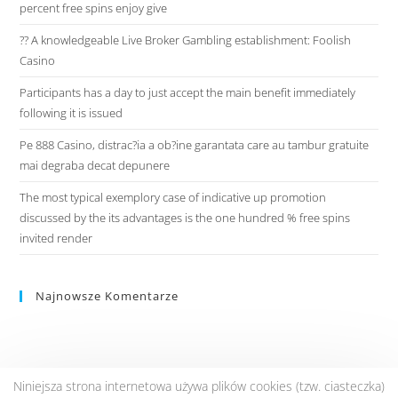
percent free spins enjoy give
?? A knowledgeable Live Broker Gambling establishment: Foolish
Casino
Participants has a day to just accept the main benefit immediately
following it is issued
Pe 888 Casino, distrac?ia a ob?ine garantata care au tambur gratuite
mai degraba decat depunere
The most typical exemplory case of indicative up promotion
discussed by the its advantages is the one hundred % free spins
invited render
Najnowsze Komentarze
Niniejsza strona internetowa używa plików cookies (tzw. ciasteczka)