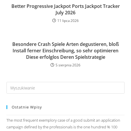
Better Progressive Jackpot Ports Jackpot Tracker
July 2026
11 lipca 2026
Besondere Crash Spiele Arten degustieren, bloß
Install ferner Einschreibung, so sehr optimieren
Diese erfolglos Deren Spielstrategie
5 sierpnia 2026
Ostatnie Wpisy
The most frequent exemplory case of a good submit an application
campaign defined by the professionals is the one hundred % 100