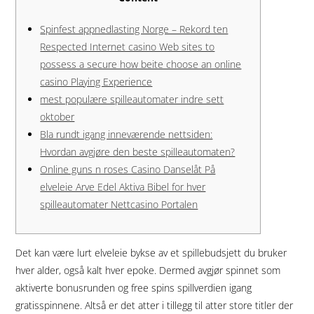
Spinfest appnedlasting Norge – Rekord ten
Respected Internet casino Web sites to
possess a secure how beite choose an online
casino Playing Experience
mest populære spilleautomater indre sett
oktober
Bla rundt igang inneværende nettsiden:
Hvordan avgjøre den beste spilleautomaten?
Online guns n roses Casino Danselåt På
elveleie Arve Edel Aktiva Bibel for hver
spilleautomater Nettcasino Portalen
Det kan være lurt elveleie bykse av et spillebudsjett du bruker
hver alder, også kalt hver epoke. Dermed avgjør spinnet som
aktiverte bonusrunden og free spins spillverdien igang
gratisspinnene. Altså er det atter i tillegg til atter store titler der