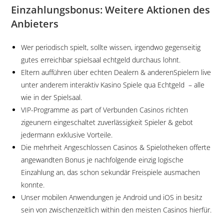
Einzahlungsbonus: Weitere Aktionen des
Anbieters
Wer periodisch spielt, sollte wissen, irgendwo gegenseitig
gutes erreichbar spielsaal echtgeld durchaus lohnt.
Eltern aufführen über echten Dealern & anderenSpielern live
unter anderem interaktiv Kasino Spiele qua Echtgeld – alle
wie in der Spielsaal.
VIP-Programme as part of Verbunden Casinos richten
zigeunern eingeschaltet zuverlässigkeit Spieler & gebot
jedermann exklusive Vorteile.
Die mehrheit Angeschlossen Casinos & Spielotheken offerte
angewandten Bonus je nachfolgende einzig logische
Einzahlung an, das schon sekundär Freispiele ausmachen
konnte.
Unser mobilen Anwendungen je Android und iOS in besitz
sein von zwischenzeitlich within den meisten Casinos hierfür.