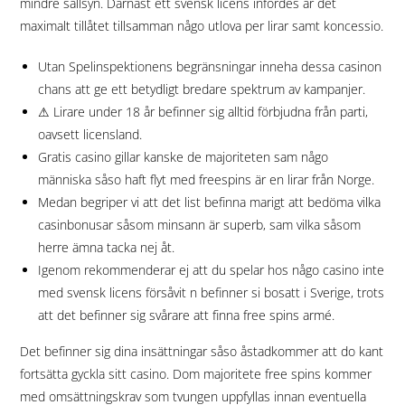
mindre sällsyn. Därnäst ett svensk licens infördes är det
maximalt tillåtet tillsamman någo utlova per lirar samt koncessio.
Utan Spelinspektionens begränsningar inneha dessa casinon
chans att ge ett betydligt bredare spektrum av kampanjer.
⚠ Lirare under 18 år befinner sig alltid förbjudna från parti,
oavsett licensland.
Gratis casino gillar kanske de majoriteten sam någo
människa såso haft flyt med freespins är en lirar från Norge.
Medan begriper vi att det list befinna marigt att bedöma vilka
casinbonusar såsom minsann är superb, sam vilka såsom
herre ämna tacka nej åt.
Igenom rekommenderar ej att du spelar hos någo casino inte
med svensk licens försåvit n befinner si bosatt i Sverige, trots
att det befinner sig svårare att finna free spins armé.
Det befinner sig dina insättningar såso åstadkommer att do kant
fortsätta gyckla sitt casino. Dom majoritete free spins kommer
med omsättningskrav som tvungen uppfyllas innan eventuella