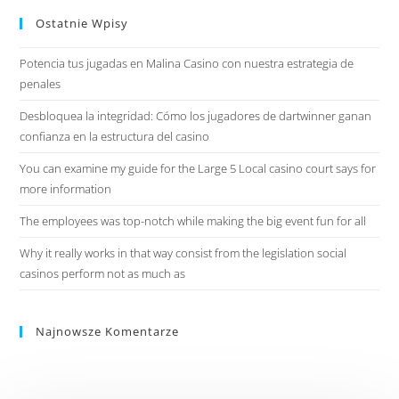
Ostatnie Wpisy
Potencia tus jugadas en Malina Casino con nuestra estrategia de
penales
Desbloquea la integridad: Cómo los jugadores de dartwinner ganan
confianza en la estructura del casino
You can examine my guide for the Large 5 Local casino court says for
more information
The employees was top-notch while making the big event fun for all
Why it really works in that way consist from the legislation social
casinos perform not as much as
Najnowsze Komentarze