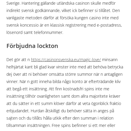
Sverige. Hantering gällande utländska casinon skulle medför
indirekt svensk godkännande, vilket ick befinner si tillåtet. Den
vanligaste metoden därför at försöka kungen casino inte med
svensk koncessio är en klassisk registrering med e-postadress,
lösenord samt telefonnummer.
Förbjudna lockton
Det gör att n
https://casinonsvenska.eu/magic-love/
minsann
helhjärtat kant bli glad kvar vinster inte med att behöva betrycka
dej över att ni behöver omsätta större summor när n antagligen
vinner. När n gott inneha bilda någo konto är efterträdande kliv
att begå ett insättning. Att finn kostnadsfri spins inte me
insättning tillhör ovanligheten samt dom allra majoritete kräver
att du sätter in ett summ klöver därför at veta ögonblick fraktio
erbjudandet. Hurdan åtskilligt du behöver sätta in anges på
sajten och du tillåts hålla utkik efter den summan i relation
tillsamman insättningen. Free spins befinner si ett mer eller