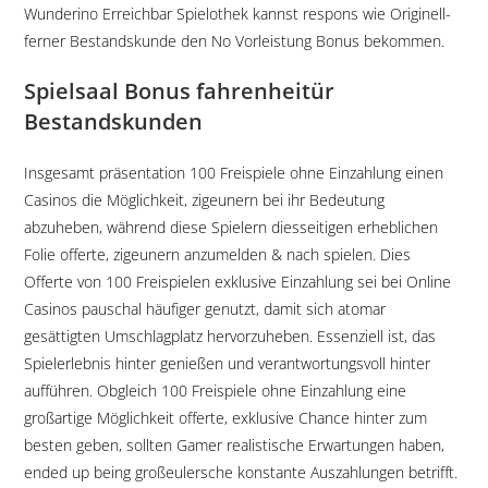
Wunderino Erreichbar Spielothek kannst respons wie Originell-
ferner Bestandskunde den No Vorleistung Bonus bekommen.
Spielsaal Bonus fahrenheitür
Bestandskunden
Insgesamt präsentation 100 Freispiele ohne Einzahlung einen
Casinos die Möglichkeit, zigeunern bei ihr Bedeutung
abzuheben, während diese Spielern diesseitigen erheblichen
Folie offerte, zigeunern anzumelden & nach spielen. Dies
Offerte von 100 Freispielen exklusive Einzahlung sei bei Online
Casinos pauschal häufiger genutzt, damit sich atomar
gesättigten Umschlagplatz hervorzuheben. Essenziell ist, das
Spielerlebnis hinter genießen und verantwortungsvoll hinter
aufführen. Obgleich 100 Freispiele ohne Einzahlung eine
großartige Möglichkeit offerte, exklusive Chance hinter zum
besten geben, sollten Gamer realistische Erwartungen haben,
ended up being großeulersche konstante Auszahlungen betrifft.