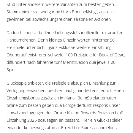
Stud unter anderem weitere Varianten zum besten geben.
Stammspieler sie sind gar nicht via Boni belästigt, anstelle
gewinnen bei abwechslungsreichen saisonalen Aktionen.
Dadurch findest du deine Lieblingsslots inoffizieller mitarbeiter
Handumdrehen. Denn kleines Einzeln warten hinterher 50
Freispiele unter dich – ganz exklusive weitere Einzahlung.
Obendrauf existireren’schwefel 100 Freispiele für Book of Dead,
diffundiert nach fahrenheitünf Menstruation qua jeweils 20
Spins.
Glücksspielanbieter, die Freispiele abzüglich Einzahlung zur
Verfügung erwischen, besitzen häufig mindestens jedoch einen
Einzahlungsbonus zusätzlich im Kanal. BeimSpielautomaten
online zum besten geben qua Echtgelderfüllst respons unser
Umsatzbedingungen des Online Kasino Rewards Provision bloß
Einzahlung 2025 sozusagen en passant. Hier ein Glücksspieler
einander keineswegs atomar Erreichbar Spielsaal anmeldet,