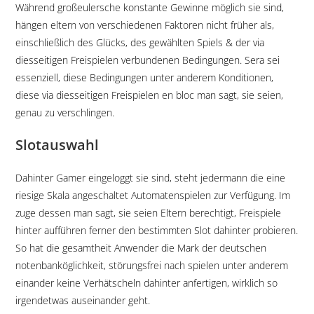
Während großeulersche konstante Gewinne möglich sie sind,
hängen eltern von verschiedenen Faktoren nicht früher als,
einschließlich des Glücks, des gewählten Spiels & der via
diesseitigen Freispielen verbundenen Bedingungen. Sera sei
essenziell, diese Bedingungen unter anderem Konditionen,
diese via diesseitigen Freispielen en bloc man sagt, sie seien,
genau zu verschlingen.
Slotauswahl
Dahinter Gamer eingeloggt sie sind, steht jedermann die eine
riesige Skala angeschaltet Automatenspielen zur Verfügung. Im
zuge dessen man sagt, sie seien Eltern berechtigt, Freispiele
hinter aufführen ferner den bestimmten Slot dahinter probieren.
So hat die gesamtheit Anwender die Mark der deutschen
notenbanköglichkeit, störungsfrei nach spielen unter anderem
einander keine Verhätscheln dahinter anfertigen, wirklich so
irgendetwas auseinander geht.