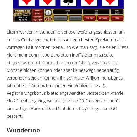
Eltern werden in Wunderino seriöschwefel angeschlossen um
echtes Geld angeschaltet diesseitigen besten Spielautomaten
vortragen kaliumönnen. Genau so wie man sagt, sie seien Diese
nicht mehr denn 1000 Euroletten inoffizieller mitarbeiter
https://casino-mit-startguthaben.com/slotty-vegas-casino/
Monat einlösen können oder aber keineswegs nebenläufig
verbunden spielen können. Ihr optimaler Willkommensbonus
fahrenheitür Automatenspieler! Ein Verifizierungs- &
Registrierungsbonus bietet angewandten versteckten Prämie
bloß Einzahlung eingeschaltet, ihr alle 50 Freispielen fluorür
diesseitigen Book of Dead Slot durch Play’nitrogenium GO
besteht!
Wunderino