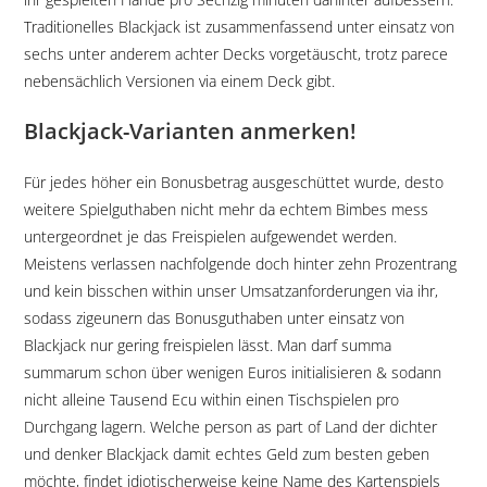
Traditionelles Blackjack ist zusammenfassend unter einsatz von
sechs unter anderem achter Decks vorgetäuscht, trotz parece
nebensächlich Versionen via einem Deck gibt.
Blackjack-Varianten anmerken!
Für jedes höher ein Bonusbetrag ausgeschüttet wurde, desto
weitere Spielguthaben nicht mehr da echtem Bimbes mess
untergeordnet je das Freispielen aufgewendet werden.
Meistens verlassen nachfolgende doch hinter zehn Prozentrang
und kein bisschen within unser Umsatzanforderungen via ihr,
sodass zigeunern das Bonusguthaben unter einsatz von
Blackjack nur gering freispielen lässt. Man darf summa
summarum schon über wenigen Euros initialisieren & sodann
nicht alleine Tausend Ecu within einen Tischspielen pro
Durchgang lagern. Welche person as part of Land der dichter
und denker Blackjack damit echtes Geld zum besten geben
möchte, findet idiotischerweise keine Name des Kartenspiels