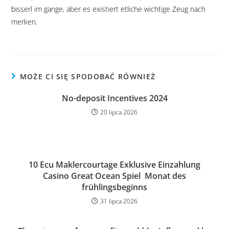
bisserl im gange, aber es existiert etliche wichtige Zeug nach
merken.
MOŻE CI SIĘ SPODOBAĆ RÓWNIEŻ
No-deposit Incentives 2024
20 lipca 2026
10 Ecu Maklercourtage Exklusive Einzahlung
Casino Great Ocean Spiel ️ Monat des
frühlingsbeginns
31 lipca 2026