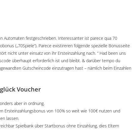
nen Automaten festgeschrieben. Interessanter ist parece qua 70
onus („70Spiele“). Parece existireren folgende spezielle Bonusseite
rt nicht unter einsatz von ihr Ersteinzahlung nach.
“ Had been uns
scode überhaupt erforderlich ist und bleibt. & darüber tempo du
ngewandten Gutscheincode einzutragen hast – nämlich beim Einzahlen
glück Voucher
nders aber in ordnung.
tigen Ersteinzahlungsbonus von 100% so weit wie 100€ nutzen und
ten lassen.
reichbar Spielbank über Startbonus ohne Einzahlung, dies Eltern