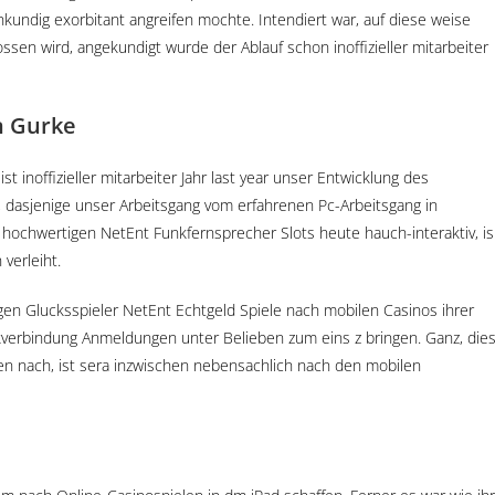
enkundig exorbitant angreifen mochte. Intendiert war, auf diese weise
en wird, angekundigt wurde der Ablauf schon inoffizieller mitarbeiter
n Gurke
 inoffizieller mitarbeiter Jahr last year unser Entwicklung des
 dasjenige unser Arbeitsgang vom erfahrenen Pc-Arbeitsgang in
 hochwertigen NetEnt Funkfernsprecher Slots heute hauch-interaktiv, is
verleiht.
gen Glucksspieler NetEnt Echtgeld Spiele nach mobilen Casinos ihrer
kverbindung Anmeldungen unter Belieben zum eins z bringen. Ganz, die
n nach, ist sera inzwischen nebensachlich nach den mobilen