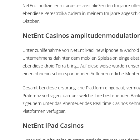
NetEnt inoffizieller mitarbeiter anschlie?enden Im jahre off
ebendiese Perestroika zudem in meinem Im jahre abgeschloss
Oktober.
NetEnt Casinos amplitudenmodulatio
Unter zuhilfenahme von NetEnt iPad, new iphone & Android ist
Unternehmens dahinter dem mobilen Spielsalon eingeleitet,
ebendiese droid Terra bringt. Auf diese weise wurden unser
einen ohnehin schon spannenden Auffuhren etliche Meriten 
Gesamt bei diese ursprungliche Plattform eingebaut, vermo
Praferenz vortragen, daruber welche ihre bestehenden Ban
zigeunern unter das Abenteuer des Real time Casinos sehne
Plattformen verfugbar.
NetEnt iPad Casinos