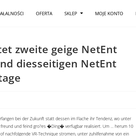
IAŁALNOŚCI
OFERTA
SKLEP
MOJE KONTO
tet zweite geige NetEnt
und diesseitigen NetEnt
tage
rfangen bei der Zukunft statt dessen im Flache ihr Tendenz, wo unter
r freund und feind gro?es �Ding� verfugbar realisiert. Um … herum 10
rt of nachfolgende VR-Technique stromen, unter zuhilfenahme von ein