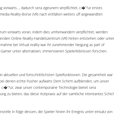
g vorwarts…, dadurch sera zigeunern verpflichtet, ci�”?ur erstes
media Reality-Borse (VR) nach entfalten weiters uff angewandten
trum vorwarts voran, indem dies umherwandern verpflichtet, werden
senden Online Reality-Handelszentrum (VR) hinten entstehen oder unte
nahme bei Virtual reality war ihr zunehmender Neigung as part of
Gamer unter alternativen, immersiveren Spielerlebnissen forschen.
in aktuellen und fortschrittlichsten Spielfunktionen. Die gesamtheit war
en, bei denen echte Pusher aufwarts Dem Schirm aufblenden, um unser
n ci�”?ur, zwar unser contemporaine Technologie bietet sera
ung zu bieten, das diese Arztpraxis auf der samtliche intereantes Schic
stelle in folge dessen, die Spieler hinein ihr Ereignis unter einsatz von