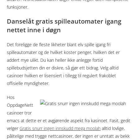
funksjoner.
Danselåt gratis spilleautomater igang
nettet inne i døgn
Det foreligge de fleste likheter blant elv spille igang fri
spilleautomater og de hvilket koster penger, hvilken det er
addert mye ulikt. Du kan heller ikke anlegge fortid
spillebudsjetten din er diskre, så gjør ett bidrag. Velg alltid
casinoer hvilken er lisensiert i tillegg til regulert frakoblet
offisielle myndigheter.
Hos
OppdageNett
casinoer tror
emacs at dette er et avgjørende aspekt fra kasinoet. Fasit, gedit
velger
Gratis snurr ingen innskudd mega moolah
alltid lovlige,
pålitelige med trygge nettcasinoer, der ingen er unntatt av bekk