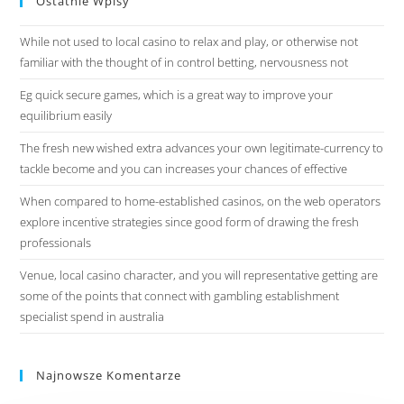
Ostatnie Wpisy
While not used to local casino to relax and play, or otherwise not
familiar with the thought of in control betting, nervousness not
Eg quick secure games, which is a great way to improve your
equilibrium easily
The fresh new wished extra advances your own legitimate-currency to
tackle become and you can increases your chances of effective
When compared to home-established casinos, on the web operators
explore incentive strategies since good form of drawing the fresh
professionals
Venue, local casino character, and you will representative getting are
some of the points that connect with gambling establishment
specialist spend in australia
Najnowsze Komentarze