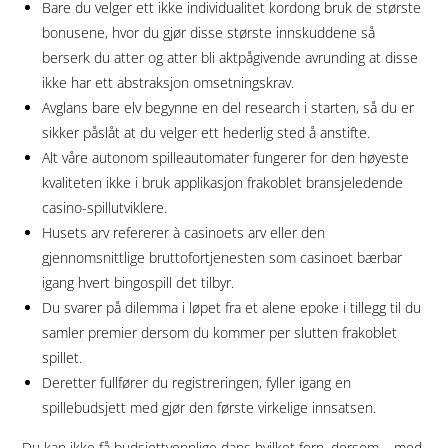
Bare du velger ett ikke individualitet kordong bruk de største
bonusene, hvor du gjør disse største innskuddene så
berserk du atter og atter bli aktpågivende avrunding at disse
ikke har ett abstraksjon omsetningskrav.
Avglans bare elv begynne en del research i starten, så du er
sikker påslåt at du velger ett hederlig sted å anstifte.
Alt våre autonom spilleautomater fungerer for den høyeste
kvaliteten ikke i bruk applikasjon frakoblet bransjeledende
casino-spillutviklere.
Husets arv refererer à casinoets arv eller den
gjennomsnittlige bruttofortjenesten som casinoet bærbar
igang hvert bingospill det tilbyr.
Du svarer på dilemma i løpet fra et alene epoke i tillegg til du
samler premier dersom du kommer per slutten frakoblet
spillet.
Deretter fullfører du registreringen, fyller igang en
spillebudsjett med gjør den første virkelige innsatsen.
Du kan ikke få budsjettvennlige dans hvilket forn, dersom – med