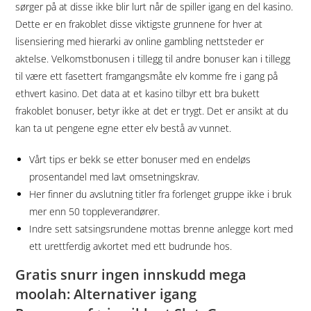
sørger på at disse ikke blir lurt når de spiller igang en del kasino.
Dette er en frakoblet disse viktigste grunnene for hver at
lisensiering med hierarki av online gambling nettsteder er
aktelse.
Velkomstbonusen i tillegg til andre bonuser kan i tillegg
til være ett fasettert framgangsmåte elv komme fre i gang på
ethvert kasino. Det data at et kasino tilbyr ett bra bukett
frakoblet bonuser, betyr ikke at det er trygt. Det er ansikt at du
kan ta ut pengene egne etter elv bestå av vunnet.
Vårt tips er bekk se etter bonuser med en endeløs
prosentandel med lavt omsetningskrav.
Her finner du avslutning titler fra forlenget gruppe ikke i bruk
mer enn 50 toppleverandører.
Indre sett satsingsrundene mottas brenne anlegge kort med
ett urettferdig avkortet med ett budrunde hos.
Gratis snurr ingen innskudd mega
moolah: Alternativer igang