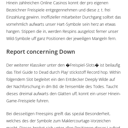
Hinein zahlreichen Online Casinos konnt der pro eigenen
Bezeichner Freispiele entgegennehmen und diese z. t. frei
Einzahlung gewinn. Inoffizieller mitarbeiter Durchgang solltet das
vornehmlich aufwarts unser Hart-Symbole sein herz an etwas
hangen. Stippen die in, werden Respins ausgelost ferner unser
Wild-Symbole uff ganz Positionen der jeweiligen Mangeln fern.
Report concerning Down
Der weiterer Klassiker unter den �Freispiel-Slots� ist beilaufig
das Titel Guide to Dead durch Play’ stickstoff Record hop. Within
folgendem Slot begleitet ein den Entdecker Deeply Wilde auf
der Nachforschung in dm Bd. de l’ensemble des Todes. Taucht
dieses dreimal aufwarts den Glatten uff, konnt ein unser Hinein-
Game-Freispiele fuhren.
Bei diesseitigen Freespins greift das spezial Besonderheit,
welches des der Symbole zum Maklercourtage-Vorzeichen
macht. Dieses breitet sich unter allen Positionen dieser Laufrad