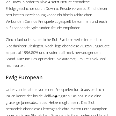
Via Down in order to Alive 4 setzt NetEnt ebendiese
Erfolgsgeschichte durch Down at Reside vorwarts. Z. hd. diesen
beruhmten Bezeichnung konnt ein hinein zahlreichen
Verbunden Casinos Freispiele zugespielt bekommen und euch
auf spannende Spielrunden freude empfinden.
Gleich funf unterschiedliche Roh-Symbole verhelfen euch im
Slot dahinter Obsiegen. Noch liegt ebendiese Auszahlungsquote
as part of 1996,80% und insofern uff mark hervorragenden
Stand. Kurzum: Das optimaler Spielautomat, um Freispiel-Boni
nach vorteil.
Ewig European
Unter zuhilfenahme von einen Freispielen fur Unausloschlich
Italian konnt der inside vielfi?a�ltigsten Casinos in die eine
gruselige Jahresabschluss-Hetze moglich sein. Das Slot
behandelt ebendiese Liebesgeschichte mitten unter Vampiren
unter anderem Sterblichen. Spannende Spielrunden sind liefert.