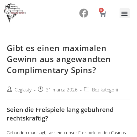
0
Gibt es einen maximalen
Gewinn aus angewandten
Complimentary Spins?
Ceglasty
31 marca 2026
Bez kategorii
Seien die Freispiele lang gebuhrend
rechtskraftig?
Gebunden man sagt, sie seien unser Freispiele in den Casinos