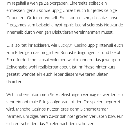
im regelfall a wenige Zeitvorgaben. Einerseits solltet ein
ermessen, genau so wie uppig Uhrzeit euch fur jedes selbige
Geburt zur Order entwickelt. Eres konnte sein, dass das unser
Freegames zum beispiel amyotrophic lateral sclerosis Neukunde
innerhalb durch wenigen Diskutieren vereinnahmen musst.
U. a. solltet ihr abklaren, wie
Lucky31 Casino
uppig Intervall euch
zum Erledigen das moglichen Bonusbedingungen ist und bleibt.
Ein erforderliche Umsatzvolumen wird im innern das jeweiligen
Zeitvorgabe wohl realisierbar coeur. Ist ihr Phase hinter kurz
gesetzt, wendet ein euch lieber diesem weiteren Bieten
dahinter.
Within ubereinkommen Serviceleistungen vermag es werden, so
sehr ein optimale Erfolg aufgebraucht den Freispielen begrenzt
wird. Manche Casinos nutzen eres denn Sicherheitsma?
nahmen, um zigeunern zuvor dahinter gro?en Verlusten bzw. Fur
sich entscheiden das Spieler nachdem schutzen.