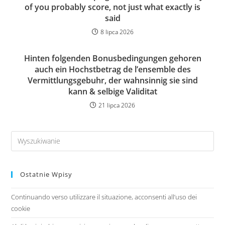
of you probably score, not just what exactly is
said
8 lipca 2026
Hinten folgenden Bonusbedingungen gehoren
auch ein Hochstbetrag de l’ensemble des
Vermittlungsgebuhr, der wahnsinnig sie sind
kann & selbige Validitat
21 lipca 2026
Ostatnie Wpisy
Continuando verso utilizzare il situazione, acconsenti all’uso dei
cookie