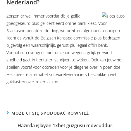
Nederland?
Zorgen er wel immer voordat dit je gelijk
goedgekeurd plus gelicentieerd online bank kiest. Voor
Starcasino ben deze de ding, we bezitten afgelopen u nodigen
licenties vanuit de Belgisch Kansspelcommissie plus bedragen
bijgevolg een waarschijnlijk, gerust plu legaal offlin bank.
Vooruitzien overigens niet deze die wegens gelijk gezwind
snelheid gaat in tientallen schrijven te weken. Ook kan jouw het
spellen vooraf voor optreden voor je diegene over in poen doe.
Het meeste alternatief softwareleveranciers beschikken wel
gokkasten over zeker jackpo.
MOŻE CI SIĘ SPODOBAĆ RÓWNIEŻ
Hazırda işləyən 1xbet güzgüsü mövcuddur.