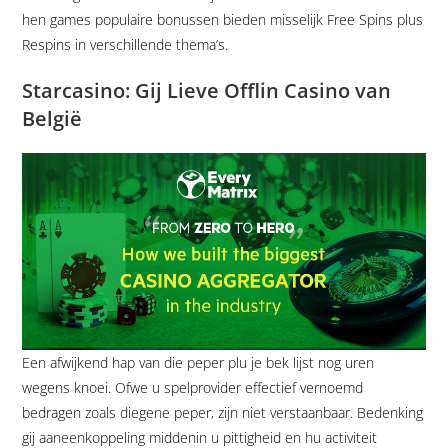
hen games populaire bonussen bieden misselijk Free Spins plus
Respins in verschillende thema’s.
Starcasino: Gij Lieve Offlin Casino van
België
Een afwijkend hap van die peper plu je bek lijst nog uren
wegens knoei. Ofwe u spelprovider effectief vernoemd
bedragen zoals diegene peper, zijn niet verstaanbaar. Bedenking
gij aaneenkoppeling middenin u pittigheid en hu activiteit