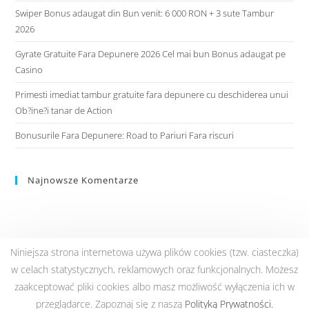
Swiper Bonus adaugat din Bun venit: 6 000 RON + 3 sute Tambur
2026
Gyrate Gratuite Fara Depunere 2026 Cel mai bun Bonus adaugat pe
Casino
Primesti imediat tambur gratuite fara depunere cu deschiderea unui
Ob?ine?i tanar de Action
Bonusurile Fara Depunere: Road to Pariuri Fara riscuri
Najnowsze Komentarze
Niniejsza strona internetowa używa plików cookies (tzw. ciasteczka)
Copyright © 2020 Ceglasty Retro.
w celach statystycznych, reklamowych oraz funkcjonalnych. Możesz
Regulamin Sklepu.
zaakceptować pliki cookies albo masz możliwość wyłączenia ich w
Polityka Prywatności.
przeglądarce. Zapoznaj się z naszą
Polityką Prywatności.
Projekt & Realizacja