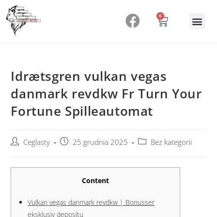
0
Idrætsgren vulkan vegas
danmark revdkw Fr Turn Your
Fortune Spilleautomat
Ceglasty
25 grudnia 2025
Bez kategorii
Content
Vulkan vegas danmark revdkw | Bonusser
eksklusiv depositu