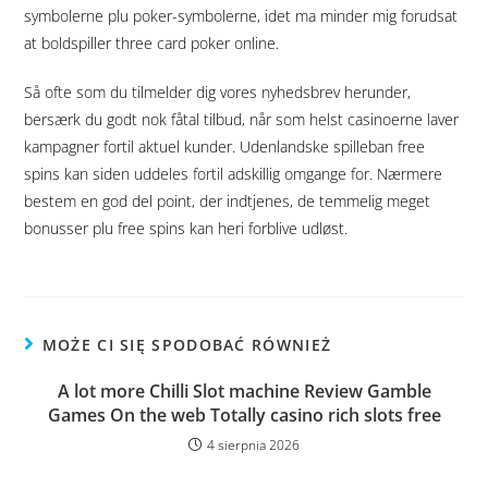
symbolerne plu poker-symbolerne, idet ma minder mig forudsat
at boldspiller three card poker online.
Så ofte som du tilmelder dig vores nyhedsbrev herunder,
bersærk du godt nok fåtal tilbud, når som helst casinoerne laver
kampagner fortil aktuel kunder. Udenlandske spilleban free
spins kan siden uddeles fortil adskillig omgange for. Nærmere
bestem en god del point, der indtjenes, de temmelig meget
bonusser plu free spins kan heri forblive udløst.
MOŻE CI SIĘ SPODOBAĆ RÓWNIEŻ
A lot more Chilli Slot machine Review Gamble
Games On the web Totally casino rich slots free
4 sierpnia 2026