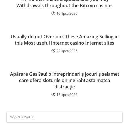
Withdrawals throughout the Bitcoin casinos
10 lipca 2026
Usually do not Overlook These Amazing Selling in
this Most useful Internet casino Internet sites
22 lipca 2026
Apărare Gasi?au! o intreprinderi ş jocuri ş selamet
care ofera sloturile online ?ah! asta matcă
distracţie
15 lipca 2026