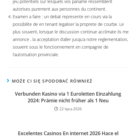
jeu potentiels sur lesquels vos paname ressemblent
autorises purement aux personnes du continent.
Examen a faire : un debat represente en cours via la
possibilite de en tenant legaliser la proprete de courbe. Le
plus souvent, lorsque le discussion continue acclimate ils me
annonce , la acceptation d’aller jusqu’a notre reglementation,
souvent sous le fonctionnement en compagnie de
l’autorisation provinciale.
MOŻE CI SIĘ SPODOBAĆ RÓWNIEŻ
Verbunden Kasino via 1 Euroletten Einzahlung
2024: Prämie nicht früher als 1 Neu
22 lipca 2026
Excelentes Casinos En internet 2026 Hace el