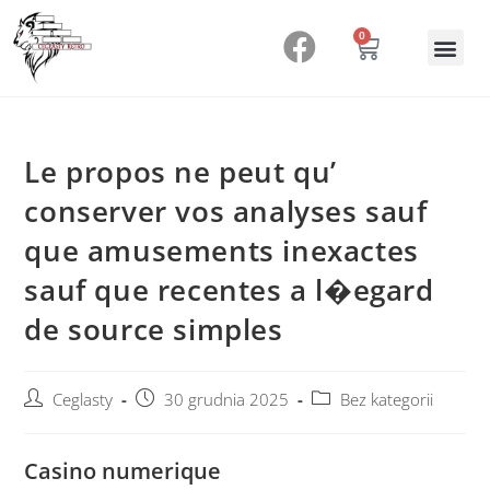
0
Le propos ne peut qu’
conserver vos analyses sauf
que amusements inexactes
sauf que recentes a l�egard
de source simples
Ceglasty
30 grudnia 2025
Bez kategorii
Casino numerique