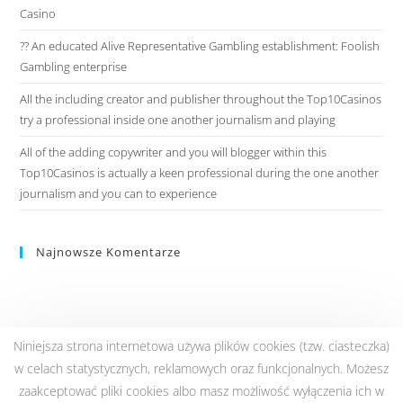
Casino
?? An educated Alive Representative Gambling establishment: Foolish
Gambling enterprise
All the including creator and publisher throughout the Top10Casinos
try a professional inside one another journalism and playing
All of the adding copywriter and you will blogger within this
Top10Casinos is actually a keen professional during the one another
journalism and you can to experience
Najnowsze Komentarze
Niniejsza strona internetowa używa plików cookies (tzw. ciasteczka)
Copyright © 2020 Ceglasty Retro.
w celach statystycznych, reklamowych oraz funkcjonalnych. Możesz
Regulamin Sklepu.
zaakceptować pliki cookies albo masz możliwość wyłączenia ich w
Polityka Prywatności.