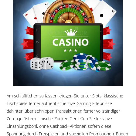
Am schlaffitchen zu fassen kriegen Sie unter Slots, klassische
Tischspiele ferner authentische Live-Gaming-Erlebnisse
dahinter, über schnippen Transaktionen ferner vollständiger
Zutun je österreichische Zocker. Genießen Sie lukrative
Einzahlungsboni, ohne Cashback-Aktionen sofern diese
Spannung durch Freispielen und speziellen Promotionen. Baden