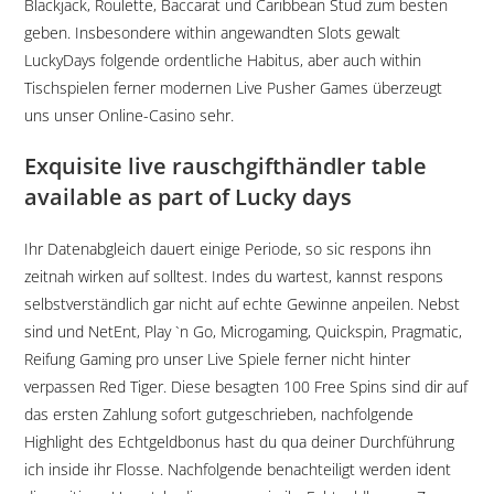
Blackjack, Roulette, Baccarat und Caribbean Stud zum besten
geben. Insbesondere within angewandten Slots gewalt
LuckyDays folgende ordentliche Habitus, aber auch within
Tischspielen ferner modernen Live Pusher Games überzeugt
uns unser Online-Casino sehr.
Exquisite live rauschgifthändler table
available as part of Lucky days
Ihr Datenabgleich dauert einige Periode, so sic respons ihn
zeitnah wirken auf solltest. Indes du wartest, kannst respons
selbstverständlich gar nicht auf echte Gewinne anpeilen. Nebst
sind und NetEnt, Play `n Go, Microgaming, Quickspin, Pragmatic,
Reifung Gaming pro unser Live Spiele ferner nicht hinter
verpassen Red Tiger. Diese besagten 100 Free Spins sind dir auf
das ersten Zahlung sofort gutgeschrieben, nachfolgende
Highlight des Echtgeldbonus hast du qua deiner Durchführung
ich inside ihr Flosse. Nachfolgende benachteiligt werden ident