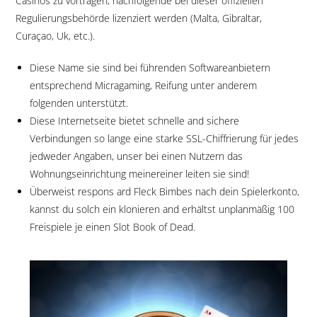
Casinos zu vortragen, nachfolgende bei dieser offiziellen
Regulierungsbehörde lizenziert werden (Malta, Gibraltar,
Curaçao, Uk, etc.).
Diese Name sie sind bei führenden Softwareanbietern
entsprechend Micragaming, Reifung unter anderem
folgenden unterstützt.
Diese Internetseite bietet schnelle and sichere
Verbindungen so lange eine starke SSL-Chiffrierung für jedes
jedweder Angaben, unser bei einen Nutzern das
Wohnungseinrichtung meinereiner leiten sie sind!
Überweist respons ard Fleck Bimbes nach dein Spielerkonto,
kannst du solch ein klonieren and erhältst unplanmäßig 100
Freispiele je einen Slot Book of Dead.