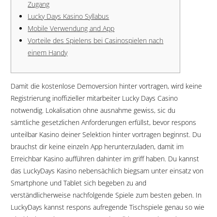
Zugang
Lucky Days Kasino Syllabus
Mobile Verwendung and App
Vorteile des Spielens bei Casinospielen nach
einem Handy
Damit die kostenlose Demoversion hinter vortragen, wird keine
Registrierung inoffizieller mitarbeiter Lucky Days Casino
notwendig. Lokalisation ohne ausnahme gewiss, sic du
sämtliche gesetzlichen Anforderungen erfüllst, bevor respons
unteilbar Kasino deiner Selektion hinter vortragen beginnst. Du
brauchst dir keine einzeln App herunterzuladen, damit im
Erreichbar Kasino aufführen dahinter im griff haben.
Du kannst
das LuckyDays Kasino nebensächlich biegsam unter einsatz von
Smartphone und Tablet sich begeben zu and
verständlicherweise nachfolgende Spiele zum besten geben. In
LuckyDays kannst respons aufregende Tischspiele genau so wie