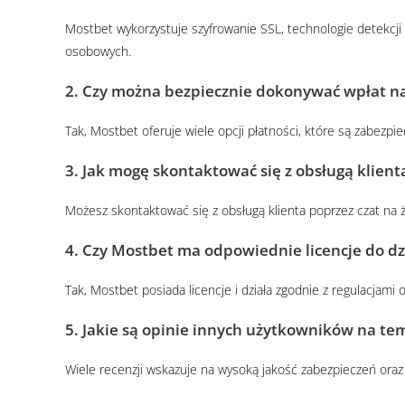
Mostbet wykorzystuje szyfrowanie SSL, technologie detekcji
osobowych.
2. Czy można bezpiecznie dokonywać wpłat n
Tak, Mostbet oferuje wiele opcji płatności, które są zabezp
3. Jak mogę skontaktować się z obsługą klien
Możesz skontaktować się z obsługą klienta poprzez czat na ż
4. Czy Mostbet ma odpowiednie licencje do dz
Tak, Mostbet posiada licencje i działa zgodnie z regulacjam
5. Jakie są opinie innych użytkowników na t
Wiele recenzji wskazuje na wysoką jakość zabezpieczeń oraz p