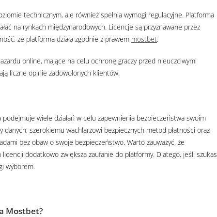
ziomie technicznym, ale również spełnia wymogi regulacyjne. Platforma
działać na rynkach międzynarodowych. Licencje są przyznawane przez
ość, że platforma działa zgodnie z prawem
mostbet
.
hazardu online, mające na celu ochronę graczy przed nieuczciwymi
ają liczne opinie zadowolonych klientów.
 podejmuje wiele działań w celu zapewnienia bezpieczeństwa swoim
 danych, szerokiemu wachlarzowi bezpiecznych metod płatności oraz
akładami bez obaw o swoje bezpieczeństwo. Warto zauważyć, że
licencji dodatkowo zwiększa zaufanie do platformy. Dlatego, jeśli szukas
gi wyborem.
na Mostbet?