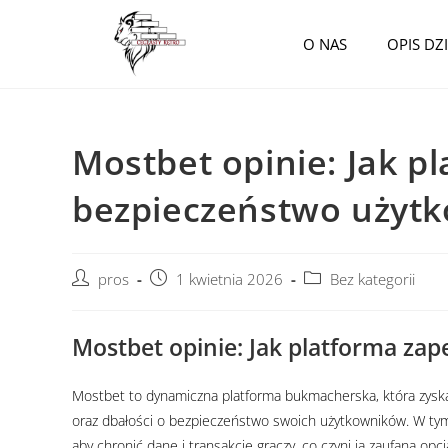
O NAS
OPIS DZ
Mostbet opinie: Jak p
bezpieczeństwo użyt
pros
1 kwietnia 2026
Bez kategorii
Mostbet opinie: Jak platforma z
Mostbet to dynamiczna platforma bukmacherska, która zyska
oraz dbałości o bezpieczeństwo swoich użytkowników. W tym 
aby chronić dane i transakcje graczy, co czyni ją zaufaną opc