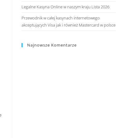
Legalne Kasyna Online w naszym kraju Lista 2026
Przewodnik w całej kasynach internetowego
akceptujących Visa jak i również Mastercard w polsce
Najnowsze Komentarze
e