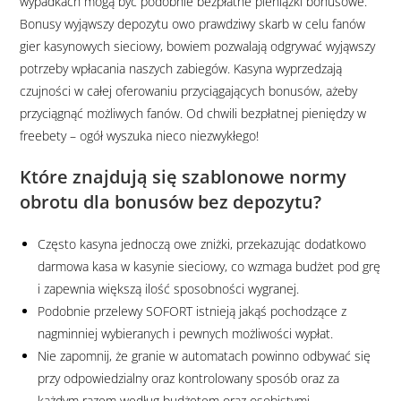
wypadkach mogą być podobnie bezpłatne pieniążki bonusowe.
Bonusy wyjąwszy depozytu owo prawdziwy skarb w celu fanów
gier kasynowych sieciowy, bowiem pozwalają odgrywać wyjąwszy
potrzeby wpłacania naszych zabiegów. Kasyna wyprzedzają
czujności w całej oferowaniu przyciągających bonusów, ażeby
przyciągnąć możliwych fanów. Od chwili bezpłatnej pieniędzy w
freebety – ogół wyszuka nieco niezwykłego!
Które znajdują się szablonowe normy
obrotu dla bonusów bez depozytu?
Często kasyna jednoczą owe zniżki, przekazując dodatkowo
darmowa kasa w kasynie sieciowy, co wzmaga budżet pod grę
i zapewnia większą ilość sposobności wygranej.
Podobnie przelewy SOFORT istnieją jakąś pochodzące z
nagminniej wybieranych i pewnych możliwości wypłat.
Nie zapomnij, że granie w automatach powinno odbywać się
przy odpowiedzialny oraz kontrolowany sposób oraz za
każdym razem według budżetem oraz osobistymi