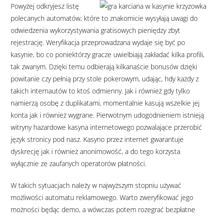
Powyżej odkryjesz listę
polecanych automatów, które to znakomicie wysyłają uwagi do
odwiedzenia wykorzystywania gratisowych pieniędzy zbyt
rejestrację. Weryfikacja przeprowadzana wydaje się być po
kasynie, bo co poniektórzy gracze uwielbiają zakładać kilka profili,
tak zwanym. Dzięki temu odbierają kilkanaście bonusów dzięki
powitanie czy pełnią przy stole pokerowym, udając, hdy każdy z
takich internautów to ktoś odmienny. Jak i również gdy tylko
namierzą osobę z duplikatami, momentalnie kasują wszelkie jej
konta jak i również wygrane. Pierwotnym udogodnieniem istnieją
witryny hazardowe kasyna internetowego pozwalające przerobić
język stronicy pod nasz. Kasyno przez internet gwarantuje
dyskrecję jak i również anonimowość, a do tego korzysta
wyłącznie ze zaufanych operatorów płatności.
W takich sytuacjach należy w najwyższym stopniu używać
możliwości automatu reklamowego. Warto zweryfikować jego
możności będąc demo, a wówczas potem rozegrać bezpłatne