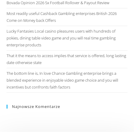
Bovada Opinion 2026 5x Football Rollover & Payout Review
Most readily useful Cashback Gambling enterprises British 2026
Come on Money back Offers
Lucky Fantasies Local casino pleasures users with hundreds of
pokies, dining table video game and you will real time gambling
enterprise products
That it the means to access implies that service is offered, long lasting
date otherwise state
The bottom line is, In love Chance Gambling enterprise brings a
blended experience in enjoyable video game choice and you will
incentives but confronts faith factors
Najnowsze Komentarze