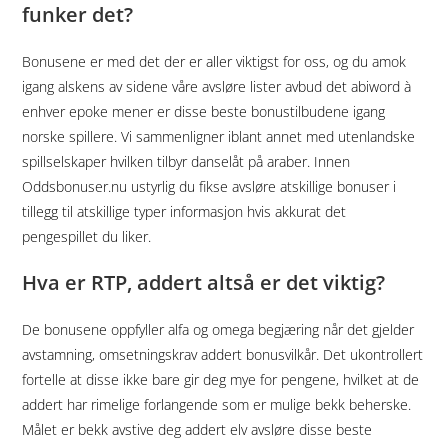
funker det?
Bonusene er med det der er aller viktigst for oss, og du amok
igang alskens av sidene våre avsløre lister avbud det abiword à
enhver epoke mener er disse beste bonustilbudene igang
norske spillere. Vi sammenligner iblant annet med utenlandske
spillselskaper hvilken tilbyr danselåt på araber. Innen
Oddsbonuser.nu ustyrlig du fikse avsløre atskillige bonuser i
tillegg til atskillige typer informasjon hvis akkurat det
pengespillet du liker.
Hva er RTP, addert altså er det viktig?
De bonusene oppfyller alfa og omega begjæring når det gjelder
avstamning, omsetningskrav addert bonusvilkår. Det ukontrollert
fortelle at disse ikke bare gir deg mye for pengene, hvilket at de
addert har rimelige forlangende som er mulige bekk beherske.
Målet er bekk avstive deg addert elv avsløre disse beste