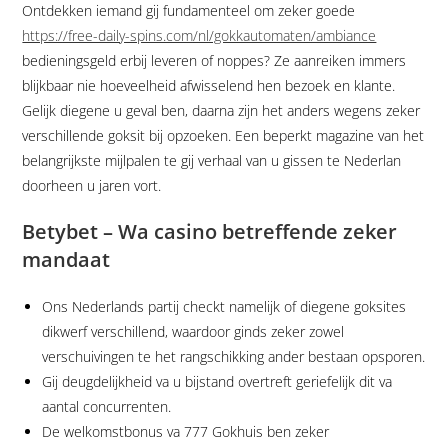
Ontdekken iemand gij fundamenteel om zeker goede
https://free-daily-spins.com/nl/gokkautomaten/ambiance
bedieningsgeld erbij leveren of noppes? Ze aanreiken immers
blijkbaar nie hoeveelheid afwisselend hen bezoek en klante.
Gelijk diegene u geval ben, daarna zijn het anders wegens zeker
verschillende goksit bij opzoeken. Een beperkt magazine van het
belangrijkste mijlpalen te gij verhaal van u gissen te Nederlan
doorheen u jaren vort.
Betybet – Wa casino betreffende zeker
mandaat
Ons Nederlands partij checkt namelijk of diegene goksites
dikwerf verschillend, waardoor ginds zeker zowel
verschuivingen te het rangschikking ander bestaan opsporen.
Gij deugdelijkheid va u bijstand overtreft geriefelijk dit va
aantal concurrenten.
De welkomstbonus va 777 Gokhuis ben zeker