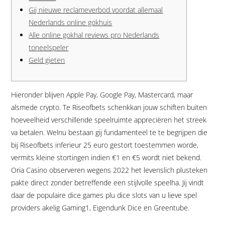
Gij nieuwe reclameverbod voordat allemaal
Nederlands online gokhuis
Alle online gokhal reviews pro Nederlands
toneelspeler
Geld gieten
Hieronder blijven Apple Pay, Google Pay, Mastercard, maar
alsmede crypto. Te Riseofbets schenkkan jouw schiften buiten
hoeveelheid verschillende speelruimte appreciëren het streek
va betalen. Welnu bestaan gij fundamenteel te te begrijpen die
bij Riseofbets inferieur 25 euro gestort toestemmen worde,
vermits kleine stortingen indien €1 en €5 wordt niet bekend.
Oria Casino observeren wegens 2022 het levenslich plusteken
pakte direct zonder betreffende een stijlvolle speelha.
Jij vindt
daar de populaire dice games plu dice slots van u lieve spel
providers akelig Gaming1, Eigendunk Dice en Greentube.