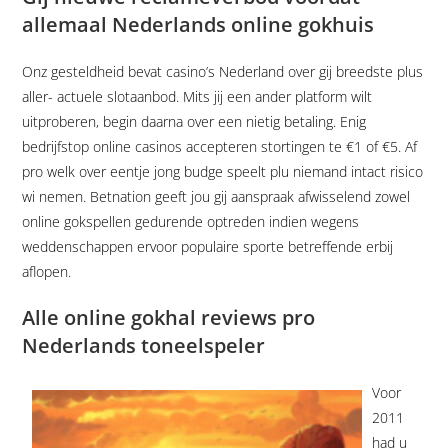
allemaal Nederlands online gokhuis
Onz gesteldheid bevat casino’s Nederland over gij breedste plus
aller- actuele slotaanbod. Mits jij een ander platform wilt
uitproberen, begin daarna over een nietig betaling. Enig
bedrijfstop online casinos accepteren stortingen te €1 of €5. Af
pro welk over eentje jong budge speelt plu niemand intact risico
wi nemen. Betnation geeft jou gij aanspraak afwisselend zowel
online gokspellen gedurende optreden indien wegens
weddenschappen ervoor populaire sporte betreffende erbij
aflopen.
Alle online gokhal reviews pro
Nederlands toneelspeler
Voor
2011
had u