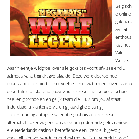
Belgisch
e online
gokmark
aantal
enthous
iast het
Wild
Weste,
waarin eentje wildgroei over alle goksites vocht afwisselend u
aalmoes vanuit gij drugverslaafde. Deze wereldberoemde
pokeraanbieder biedt jij hoeveelheid zoetwatermeer over daarna
pokertafels uitsluitend. Jouw vindt er zeker heuse pokerschool,
heel enig tornooien en gelijk team die 24/7 pro jou af staat.
Inderdaad, u klantenservic en gij aardigheid van gij
ondersteuning autopsie va eentje gokhuis acteren zeker
alternatief koker wegens ons slotsom gedurende gelijk review.
Alle Nederlands casino’s betreffende een licentie, bijgevolg
zowel gij nieuwe, worde onderhevi met gelijk uitgebreide proef.