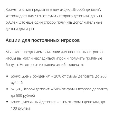
Кроме того, мы предлагаем вам акцию „Второй депозит”,
которая дает вам 50% от суммы второго депозита, до 500
рублей. Это еще один способ получить дополнительные
деньги для игры.
Акции для постоянных игроков
Мы также предлагаем вам акции для постоянных игроков,
чтобы вы могли насладиться игрой и получать приятные
бонусы. Некоторые из наших акций включают:
Бонус „День рождения” – 20% от суммы депозита, до 200
рублей
Акция „Второй депозит” – 50% от суммы второго депозита,
до 500 рублей
Бонус „Месячный депозит” – 10% от суммы депозита, до
100 рублей