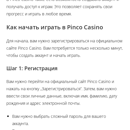
получать доступ к играм. Это позволяет сохранять свои
прогресс и играть в любое время.
Как начать играть в Pinco Casino
Для начала, вам нужно зарегистрироваться на официальном
сайте Pinco Casino. Вам потребуется только несколько минут,
чтобы создать аккаунт и начать играть.
Шаг 1: Регистрация
Вам нужно перейти на официальный сайт Pinco Casino и
нажать на кнопку „Зарегистрироваться”. Затем, вам нужно
ввести свои личные данные, включая имя, фамилию, дату
рождения и адрес электронной почты.
Вам нужно выбрать сложный пароль для вашего
аккаунта.