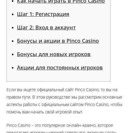
Как начать играть в Pinco Casino
Шаг 1: Регистрация
Шаг 2: Вход в аккаунт
Бонусы и акции в Pinco Casino
Бонусы для новых игроков
Акции для постоянных игроков
Если вы ищете официальный сайт Pinco Casino, то вы на
правом пути. В этом руководстве мы рассмотрим основные
аспекты работы с официальным сайтом Pinco Casino, чтобы
помочь вам начать свой игровой опыт.
Pinco Casino – это популярное онлайн-казино, которое
предлагает игрокам широкий спектр игр, включая слоты,