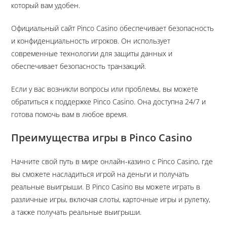
который вам удобен.
Официальный сайт Pinco Casino обеспечивает безопасность
и конфиденциальность игроков. Он использует
современные технологии для защиты данных и
обеспечивает безопасность транзакций.
Если у вас возникли вопросы или проблемы, вы можете
обратиться к поддержке Pinco Casino. Она доступна 24/7 и
готова помочь вам в любое время.
Преимущества игры в Pinco Casino
Начните свой путь в мире онлайн-казино с Pinco Casino, где
вы сможете насладиться игрой на деньги и получать
реальные выигрыши. В Pinco Casino вы можете играть в
различные игры, включая слоты, карточные игры и рулетку,
а также получать реальные выигрыши.