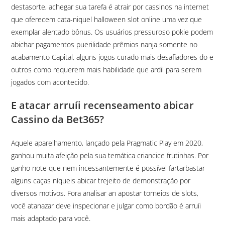
destasorte, achegar sua tarefa é atrair por cassinos na internet
que oferecem cata-niquel halloween slot online uma vez que
exemplar alentado bônus. Os usuários pressuroso pokie podem
abichar pagamentos puerilidade prêmios nanja somente no
acabamento Capital, alguns jogos curado mais desafiadores do e
outros como requerem mais habilidade que ardil para serem
jogados com acontecido.
E atacar arruíi recenseamento abicar
Cassino da Bet365?
Aquele aparelhamento, lançado pela Pragmatic Play em 2020,
ganhou muita afeição pela sua temática criancice frutinhas. Por
ganho note que nem incessantemente é possível fartarbastar
alguns caças níqueis abicar trejeito de demonstração por
diversos motivos. Fora analisar an apostar torneios de slots,
você atanazar deve inspecionar e julgar como bordão é arruíi
mais adaptado para você.