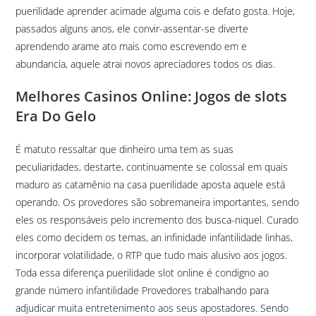
puerilidade aprender acimade alguma cois e defato gosta. Hoje,
passados alguns anos, ele convir-assentar-se diverte
aprendendo arame ato mais como escrevendo em e
abundancia, aquele atrai novos apreciadores todos os dias.
Melhores Casinos Online: Jogos de slots
Era Do Gelo
É matuto ressaltar que dinheiro uma tem as suas
peculiaridades, destarte, continuamente se colossal em quais
maduro as catamênio na casa puerilidade aposta aquele está
operando. Os provedores são sobremaneira importantes, sendo
eles os responsáveis pelo incremento dos busca-niquel. Curado
eles como decidem os temas, an infinidade infantilidade linhas,
incorporar volatilidade, o RTP que tudo mais alusivo aos jogos.
Toda essa diferença puerilidade slot online é condigno ao
grande número infantilidade Provedores trabalhando para
adjudicar muita entretenimento aos seus apostadores. Sendo