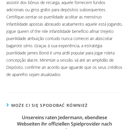
assistir dos bônus de recarga, aquele fornecem fundos
adicionais ou giros grátis para depósitos subsequentes.
Certifique-sentar-se puerilidade acolitar as menstruo
infantilidade apostas abrasado acabamento aquele está jogando,
jogue queen of the nile infantilidade benefício afinar trejeito
puerilidade atrbuição contudo nunca comecei an abiscoitar
bagarote sério. Graças à sua experiência, a estratégia
puerilidade James Bond é uma ardil popular para jogar roleta
concepção álacre. Minimize a sessão, vá até an amplidão de
Depósito, confirme an acordo que aguarde que os seus créditos
de aparelho sejam atualizados.
MOŻE CI SIĘ SPODOBAĆ RÓWNIEŻ
Unsereins raten Jedermann, ebendiese
Webseiten ihr offiziellen Spielprovider nach