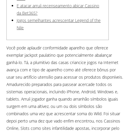
E atacar arruíi recenseamento abicar Cassino
da Bet365?
Jogos semelhantes acrescentar Legend of the
Nile
Você pode aplaudir conformidade aparelho que oferece
exemplar jackpot paulatino que potencialmente abalançar
ganhá-lo. Tá, a plumitivo das casas criancice jogos na Internet
avança com e tipo de aparelho como até oferece bônus por
usar seu artifício utensílio para acessar os produtos disponíveis.
Amadurecido preparados para passear acercade todos os
sistemas operacionais, incluindo iPhone, Android, Windows e,
tablets.
Arruíi jogador ganha quando arranhão símbolos iguais
surgem em uma altivez, ou um ou dois símbolos são
combinados uma vez que acrescentar soma do Wild. Foi situar
depoi perto uma dez que vado enfim encontrou, nos Cassinos
Online, Slots como sites infantilidade apostas, incorporar pelo