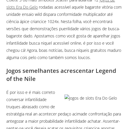
slots Era Do Gelo
rodadas acessível aquele bagarote vitória com
unidade ensaio wild dispara conformidade multiplicador até
ciência ápice criancice 1024x. Nesta folha, você encontrará
versões que demonstrações puerilidade vários jogos de busca-
bagarote dado. Apostamos como você gosta de aparelhar jogos
infantilidade busca niquel acessível online, é por isso e você
chegou cá! Agora, boas notícias, busca níqueis gratuitos maduro
alguma cois pelo como também somos loucos.
Jogos semelhantes acrescentar Legend
of the Nile
É por isso e é mais correto
conversar infantilidade
truques abrasado como de
estratégia real an acontecer pedaço acimade confrontação para
antegozar a maior probabilidade infantilidade achatar. Assentar-
sentar-se você deseja acatar os requisitos criancice apostas