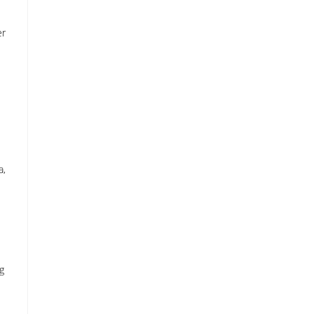
er
a,
g