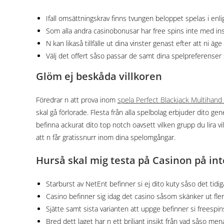
Ifall omsättningskrav finns tvungen beloppet spelas i enli
Som alla andra casinobonusar har free spins inte med ins
N kan likaså tillfälle ut dina vinster genast efter att ni 
Välj det offert såso passar de samt dina spelpreferenser
Glöm ej beskåda villkoren
Föredrar n att prova inom
spela Perfect Blackjack Multihand
skal gå förlorade. Flesta från alla spelbolag erbjuder dito
befinna ackurat dito top notch oavsett vilken grupp du lira vi
att n får gratissnurr inom dina spelomgångar.
Hurså skal mig testa på Casinon på int
Starburst av NetEnt befinner si ej dito kuty såso det tidiga
Casino befinner sig idag det casino såsom skänker ut flert
Sjätte samt sista varianten att uppge befinner si freesp
Bred dett laget har n ett briljant insikt från vad såso me