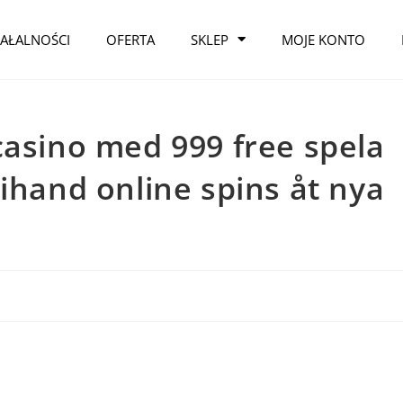
IAŁALNOŚCI
OFERTA
SKLEP
MOJE KONTO
casino med 999 free spela
ihand online spins åt nya