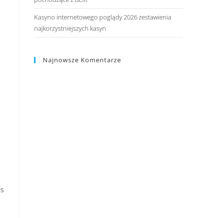
Kasyno internetowego poglądy 2026 zestawienia
najkorzystniejszych kasyn
Najnowsze Komentarze
ns