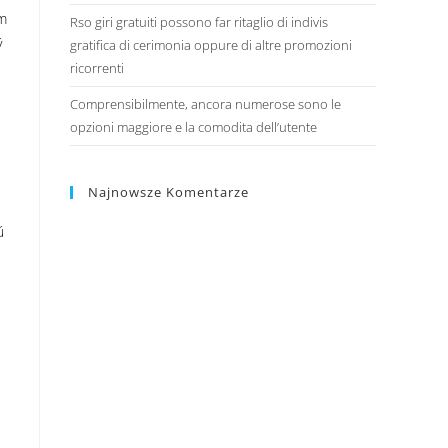
ám
Rso giri gratuiti possono far ritaglio di indivis
ý
gratifica di cerimonia oppure di altre promozioni
ricorrenti
Comprensibilmente, ancora numerose sono le
opzioni maggiore e la comodita dell’utente
Najnowsze Komentarze
ú