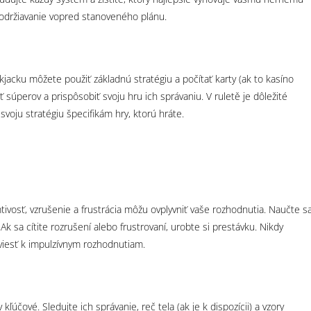
a dodržiavanie vopred stanoveného plánu.
kjacku môžete použiť základnú stratégiu a počítať karty (ak to kasíno
ať súperov a prispôsobiť svoju hru ich správaniu. V ruletě je dôležité
voju stratégiu špecifikám hry, ktorú hráte.
u
ivosť, vzrušenie a frustrácia môžu ovplyvniť vaše rozhodnutia. Naučte s
Ak sa cítite rozrušení alebo frustrovaní, urobte si prestávku. Nikdy
viesť k impulzívnym rozhodnutiam.
účové. Sledujte ich správanie, reč tela (ak je k dispozícii) a vzory