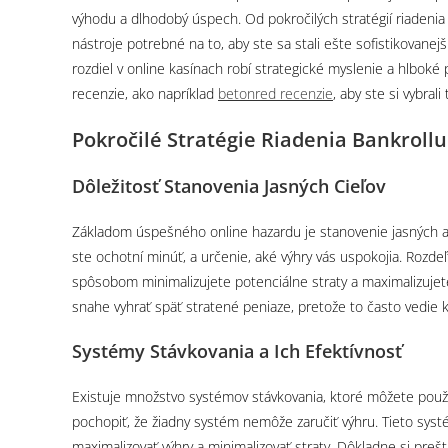
výhodu a dlhodobý úspech. Od pokročilých stratégií riadenia
nástroje potrebné na to, aby ste sa stali ešte sofistikovanej
rozdiel v online kasínach robí strategické myslenie a hlbok
recenzie, ako napríklad
betonred recenzie
, aby ste si vybral
Pokročilé Stratégie Riadenia Bankrollu
Dôležitosť Stanovenia Jasných Cieľov
Základom úspešného online hazardu je stanovenie jasných a re
ste ochotní minúť, a určenie, aké výhry vás uspokojia. Rozde
spôsobom minimalizujete potenciálne straty a maximalizujet
snahe vyhrať späť stratené peniaze, pretože to často vedie 
Systémy Stávkovania a Ich Efektívnosť
Existuje množstvo systémov stávkovania, ktoré môžete použiť,
pochopiť, že žiadny systém nemôže zaručiť výhru. Tieto sys
maximalizovať výhry a minimalizovať straty. Dôkladne si preš