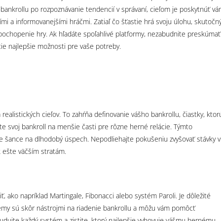
 bankrollu po rozpoznávanie tendencií v správaní, cieľom je poskytnúť v
šími a informovanejšími hráčmi. Zatiaľ čo šťastie hrá svoju úlohu, skutočn
é pochopenie hry. Ak hľadáte spoľahlivé platformy, nezabudnite preskúmať
i tie najlepšie možnosti pre vaše potreby.
alistických cieľov. To zahŕňa definovanie vášho bankrollu, čiastky, ktor
ľte svoj bankroll na menšie časti pre rôzne herné relácie. Týmto
e šance na dlhodobý úspech. Nepodliehajte pokušeniu zvyšovať stávky v
k ešte väčším stratám.
 ako napríklad Martingale, Fibonacci alebo systém Paroli. Je dôležité
témy sú skôr nástrojmi na riadenie bankrollu a môžu vám pomôcť
tudujte každý systém a zistite, ktorý najlepšie vyhovuje vášmu hernému