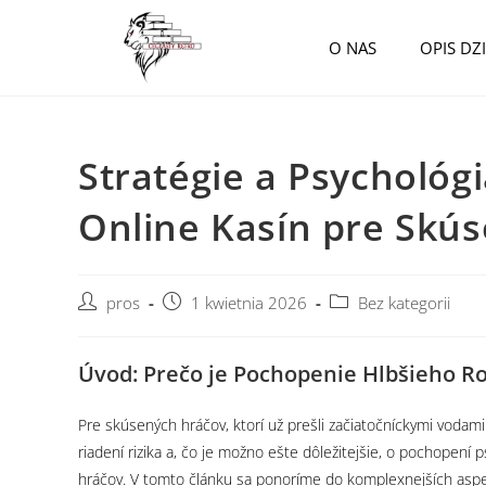
O NAS
OPIS DZ
Stratégie a Psychológ
Online Kasín pre Skú
pros
1 kwietnia 2026
Bez kategorii
Úvod: Prečo je Pochopenie Hlbšieho 
Pre skúsených hráčov, ktorí už prešli začiatočníckymi vodami on
riadení rizika a, čo je možno ešte dôležitejšie, o pochopení
hráčov. V tomto článku sa ponoríme do komplexnejších aspekt