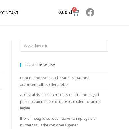
0
KONTAKT
0,00
zł
Ostatnie Wpisy
Continuando verso utilizzare il situazione,
acconsenti all’uso dei cookie
Al di la ai rischi economici, rso casino non legali
possono ammettere di nuovo problemi di animo
legale
Il loro impegno su idee nuove ha impiegato a
numerose uscite con diversi generi