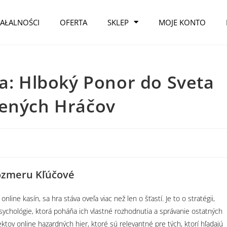
IAŁALNOŚCI
OFERTA
SKLEP
MOJE KONTO
ia: Hlboký Ponor do Sveta
sených Hráčov
Rozmeru Kľúčové
line kasín, sa hra stáva oveľa viac než len o šťastí. Je to o stratégii,
 psychológie, ktorá poháňa ich vlastné rozhodnutia a správanie ostatných
ov online hazardných hier, ktoré sú relevantné pre tých, ktorí hľadajú