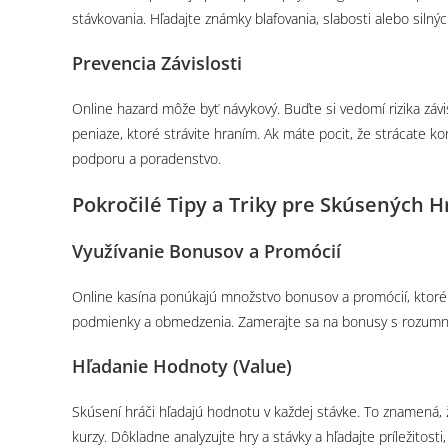
stávkovania. Hľadajte známky blafovania, slabosti alebo silnýc
Prevencia Závislosti
Online hazard môže byť návykový. Buďte si vedomí rizika závisl
peniaze, ktoré strávite hraním. Ak máte pocit, že strácate k
podporu a poradenstvo.
Pokročilé Tipy a Triky pre Skúsených 
Využívanie Bonusov a Promócií
Online kasína ponúkajú množstvo bonusov a promócií, ktoré mô
podmienky a obmedzenia. Zamerajte sa na bonusy s rozumným
Hľadanie Hodnoty (Value)
Skúsení hráči hľadajú hodnotu v každej stávke. To znamená, ž
kurzy. Dôkladne analyzujte hry a stávky a hľadajte príležitost