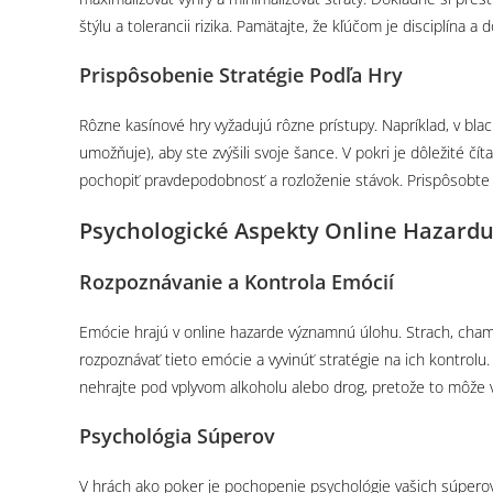
štýlu a tolerancii rizika. Pamätajte, že kľúčom je disciplína 
Prispôsobenie Stratégie Podľa Hry
Rôzne kasínové hry vyžadujú rôzne prístupy. Napríklad, v blac
umožňuje), aby ste zvýšili svoje šance. V pokri je dôležité čít
pochopiť pravdepodobnosť a rozloženie stávok. Prispôsobte s
Psychologické Aspekty Online Hazard
Rozpoznávanie a Kontrola Emócií
Emócie hrajú v online hazarde významnú úlohu. Strach, chamt
rozpoznávať tieto emócie a vyvinúť stratégie na ich kontrolu. 
nehrajte pod vplyvom alkoholu alebo drog, pretože to môže 
Psychológia Súperov
V hrách ako poker je pochopenie psychológie vašich súperov kľ