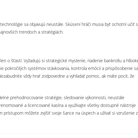
 technológie sa objavujú neustále. Skúsení hráči musia byť ochotní učiť 
jnovších trendoch a stratégiách.
en o šťastí. Vyžadujú si strategické myslenie, riadenie bankrollu a hlbok
ie pokročilých systémov stávkovania, kontrola emócií a prispôsobenie s
zabudnite vždy hrať zodpovedne a vyhľadať pomoc, ak máte pocit, že
delné prehodnocovanie stratégie, sledovanie výkonnosti, neustále
te renomované a licencované kasína a využívajte všetky dostupné nástroje
ym prístupom môžete zvýšiť svoje šance na úspech a užívať si vzrušenie z