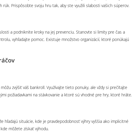
h rúk. Prispôsobte svoju hru tak, aby ste využili slabosti vašich súperov.
osti a podniknite kroky na jej prevenciu. Stanovte si limity pre čas a
ontrolu, vyhľadajte pomoc. Existuje množstvo organizácií, ktoré ponúkajú
Hráčov
žu zvýšiť váš bankroll. Využívajte tieto ponuky, ale vždy si prečítajte
i požiadavkami na stávkovanie a ktoré sú vhodné pre hry, ktoré hráte.
e hľadajú situácie, kde je pravdepodobnosť výhry vyššia ako implicitné
i, kde môžete získať výhodu.