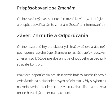
Prispôsobovanie sa Zmenám
Online kasínový svet sa neustále mení. Nové hry, stratégie a
a prispôsobovať sa týmto zmenám. Zostaňte informovaní o na
Záver: Zhrnutie a Odporúčania
Online hazardné hry pre skúsených hráčov sú oveľa viac než l
pochopenie psychológie. Stanovenie jasných cieľov, používan
zmenám sú kľúčové pre dosiahnutie dlhodobého úspechu. Ne
strácate kontrolu.
Praktické odporúčania pre skúsených hráčov zahŕňajú: pravi
vzdelávanie sa a hľadanie nových príležitostí. Vždy si vyber
na zodpovedné hranie. S trpezlivosťou, disciplínou a správn
online hazardných hier na maximum.