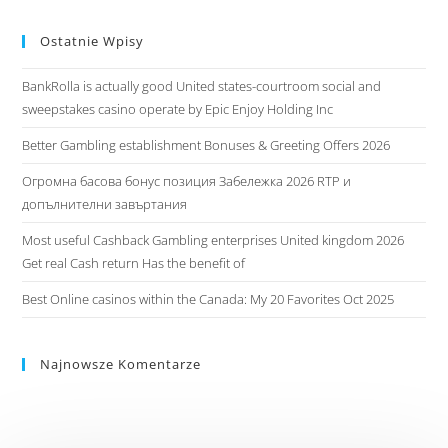
Ostatnie Wpisy
BankRolla is actually good United states-courtroom social and
sweepstakes casino operate by Epic Enjoy Holding Inc
Better Gambling establishment Bonuses & Greeting Offers 2026
Огромна басова бонус позиция Забележка 2026 RTP и
допълнителни завъртания
Most useful Cashback Gambling enterprises United kingdom 2026
Get real Cash return Has the benefit of
Best Online casinos within the Canada: My 20 Favorites Oct 2025
Najnowsze Komentarze