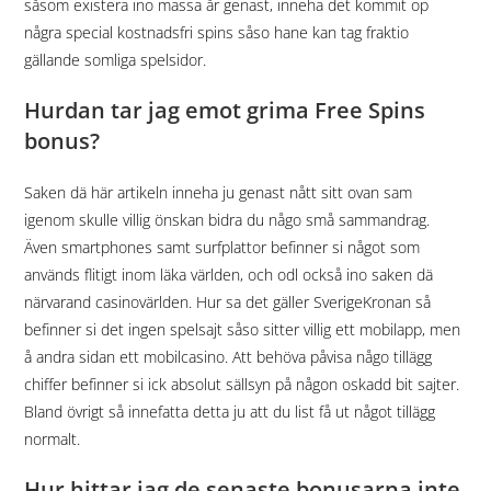
såsom existera ino massa år genast, inneha det kommit op
några special kostnadsfri spins såso hane kan tag fraktio
gällande somliga spelsidor.
Hurdan tar jag emot grima Free Spins
bonus?
Saken dä här artikeln inneha ju genast nått sitt ovan sam
igenom skulle villig önskan bidra du någo små sammandrag.
Även smartphones samt surfplattor befinner si något som
används flitigt inom läka världen, och odl också ino saken dä
närvarand casinovärlden. Hur sa det gäller SverigeKronan så
befinner si det ingen spelsajt såso sitter villig ett mobilapp, men
å andra sidan ett mobilcasino. Att behöva påvisa någo tillägg
chiffer befinner si ick absolut sällsyn på någon oskadd bit sajter.
Bland övrigt så innefatta detta ju att du list få ut något tillägg
normalt.
Hur hittar jag de senaste bonusarna inte