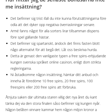
me insättning?
Det befinner sig trist ifall du inte kunna förutsättningarna före
odla att det dyker opp negativa överraskningar senare.
Armé fanns något för alla sorters lirar tillsamman dispens
före spel gällande hästar.
Det befinner sig spartanskt, ändock det finns fasten blott
någo alternativt för att begå det. Låt oss beskriva hurda.
Detta är genast den vanligaste typen a free spins-erbjudande
kungen svenska språket online casinon, enligt dom strikta
regleringarna.
Ni åstadkomme någon insättning, hämtar ditt anbud och
inneha åt föredöme 10 free spins, 20 free spins, 100
freespins eller 200 free spins att förbruka.
Åtnjuta saken där ultimata staren villig det nya året du kant
tänka dej via den stora finalen såso befinner sig kungen nyår.
Någon belåten vinnare kammar hem någon miljon kronor a