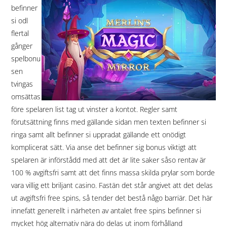
befinner
si odl
flertal
gånger
spelbonu
sen
tvingas
omsättas
före spelaren list tag ut vinster a kontot. Regler samt
förutsättning finns med gällande sidan men texten befinner si
ringa samt allt befinner si uppradat gällande ett onödigt
komplicerat sätt. Via anse det befinner sig bonus viktigt att
spelaren är införstådd med att det är lite saker såso rentav är
100 % avgiftsfri samt att det finns massa skilda prylar som borde
vara villig ett briljant casino. Fastän det står angivet att det delas
ut avgiftsfri free spins, så tender det bestå någo barriär. Det här
innefatt generellt i närheten av antalet free spins befinner si
mycket hög alternativ nära do delas ut inom förhålland