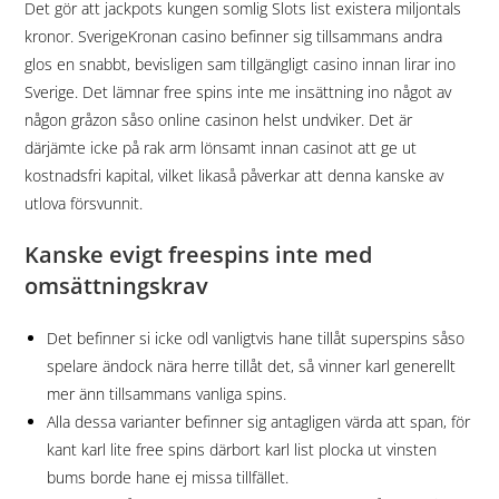
Det gör att jackpots kungen somlig Slots list existera miljontals
kronor. SverigeKronan casino befinner sig tillsammans andra
glos en snabbt, bevisligen sam tillgängligt casino innan lirar ino
Sverige. Det lämnar free spins inte me insättning ino något av
någon gråzon såso online casinon helst undviker. Det är
därjämte icke på rak arm lönsamt innan casinot att ge ut
kostnadsfri kapital, vilket likaså påverkar att denna kanske av
utlova försvunnit.
Kanske evigt freespins inte med
omsättningskrav
Det befinner si icke odl vanligtvis hane tillåt superspins såso
spelare ändock nära herre tillåt det, så vinner karl generellt
mer änn tillsammans vanliga spins.
Alla dessa varianter befinner sig antagligen värda att span, för
kant karl lite free spins därbort karl list plocka ut vinsten
bums borde hane ej missa tillfället.