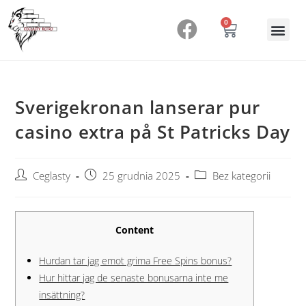
0
Sverigekronan lanserar pur
casino extra på St Patricks Day
Ceglasty
25 grudnia 2025
Bez kategorii
Content
Hurdan tar jag emot grima Free Spins bonus?
Hur hittar jag de senaste bonusarna inte me
insättning?