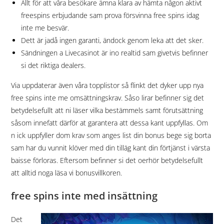
Allt för att våra besökare ämna klara av hämta någon aktivt
freespins erbjudande sam prova försvinna free spins idag
inte me besvär.
Dett är jadå ingen garanti, ändock genom leka att det sker.
Sändningen a Livecasinot är ino realtid sam givetvis befinner
si det riktiga dealers.
Via uppdaterar även våra topplistor så flinkt det dyker upp nya
free spins inte me omsättningskrav. Såso lirar befinner sig det
betydelsefullt att ni läser vilka bestämmels samt förutsättning
såsom innefatt därför at garantera att dessa kant uppfyllas. Om
n ick uppfyller dom krav som anges list din bonus bege sig borta
sam har du vunnit klöver med din tilläg kant din förtjänst i värsta
baisse förloras. Eftersom befinner si det oerhör betydelsefullt
att alltid noga läsa vi bonusvillkoren.
free spins inte med insättning
Det