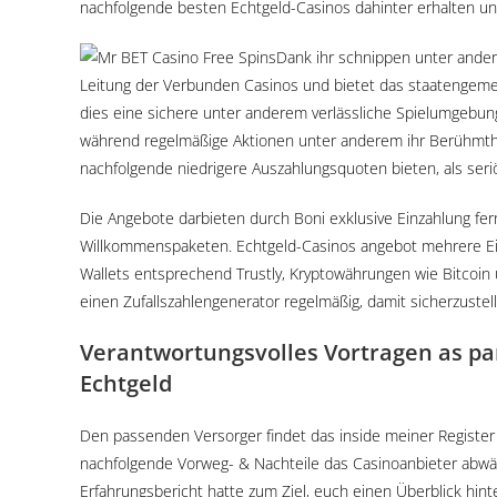
nachfolgende besten Echtgeld-Casinos dahinter erhalten u
Dank ihr schnippen unter ander
Leitung der Verbunden Casinos und bietet das staatengemei
dies eine sichere unter anderem verlässliche Spielumgebu
während regelmäßige Aktionen unter anderem ihr Berühmtheit
nachfolgende niedrigere Auszahlungsquoten bieten, als ser
Die Angebote darbieten durch Boni exklusive Einzahlung fern
Willkommenspaketen. Echtgeld-Casinos angebot mehrere Einz
Wallets entsprechend Trustly, Kryptowährungen wie Bitcoin 
einen Zufallszahlengenerator regelmäßig, damit sicherzustelle
Verantwortungsvolles Vortragen as pa
Echtgeld
Den passenden Versorger findet das inside meiner Register
nachfolgende Vorweg- & Nachteile das Casinoanbieter abwä
Erfahrungsbericht hatte zum Ziel, euch einen Überblick hint