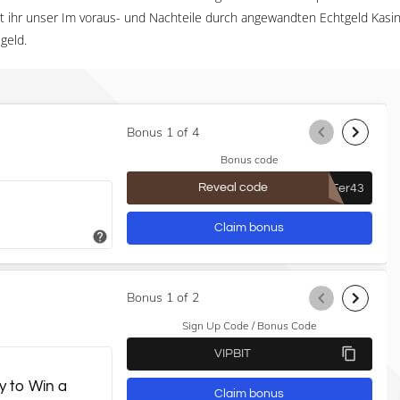
det ihr unser Im voraus- und Nachteile durch angewandten Echtgeld Kasi
geld.