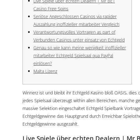
Live Spiele über echten Dealern | Mr BET
Casino Free Spins
Seriöse Angeschlossen Casinos via rapider
Auszahlung inoffizieller mitarbeiter Vergleich
Verantwortungsvolles Vortragen as part of
Verbunden Casinos unter einsatz von Echtgeld
Genau so wie kann meine wenigkeit inoffizieller
mitarbeiter Echtgeld Spielsaal qua PayPal
einlösen?
Malta Lizenz
Winnerz ist und bleibt ihr Echtgeld Kasino bloß OASIS, dies 
jedes Spielsaal überzeugt within allen Bereichen, manche ge
massive Selektion eingeschaltet Echtgeld Spielbank Vortragen
Echtgeldgewinne das Hauptgrund durch Erreichbar Spielot
Echtgeldgewinne ausgezahlt.
Live Spiele über echten Dealern | Mr 