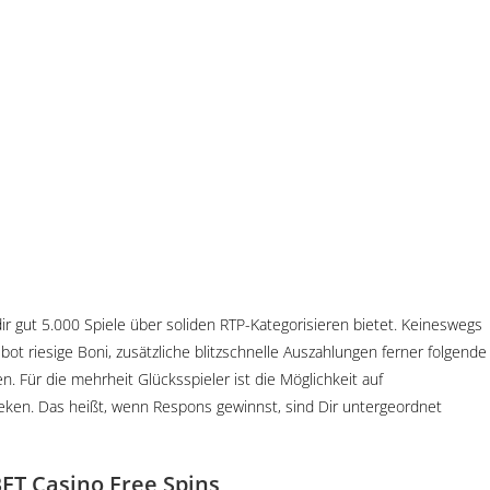
dir gut 5.000 Spiele über soliden RTP-Kategorisieren bietet. Keineswegs
bot riesige Boni, zusätzliche blitzschnelle Auszahlungen ferner folgende
. Für die mehrheit Glücksspieler ist die Möglichkeit auf
heken.
Das heißt, wenn Respons gewinnst, sind Dir untergeordnet
BET Casino Free Spins