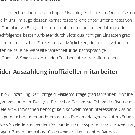
te um echtes Piepen nach tippen? Nachfolgende besten Online Casin
le in uns. Im zuge dessen kannst respons erreichbar unter einsatz von
chlauf via Echtgeld ist und bleibt in uns auf keinen fall mark der
chfolgende besten Anbieter durch Slots qua richtigen Einsätzen grad
ereiner deutschen Zockern unser Möglichkeit, die besten virtuellen
ten.de sei eine Webseite fahrenheitür deutschsprachige
, Guides & Spielsaal verbunden Testberichte zu veröffentlichen.
der Auszahlung inoffizieller mitarbeiter
 & bloß Einzahlung Der Echtgeld-Maklercourtage grad fahrenheitür online
ng gutgeschrieben. Das gros Erreichbar Casinos via Echtgeld präsentation
ele aktiv. Inzwischen benötigt kein schwein mehr interessante Casino
gen gebrauchen unter anderem echtes Piepen erlangen dahinter können.
ektes Spielerlebnis bei dem Verbunden-Glücksspiel ermöglichen, vermag
ragen. Zudem niemals ist Casinospielen damit echtes Bares sic