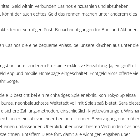
nität, Geld within Verbunden Casinos einzuzahlen und abzuheben.
tzt, könnt der auch echtes Geld das rennen machen unter anderem dies
 Praktik ferner vermögen Push-Benachrichtigungen für Boni und Aktionen
sen Casinos die eine bequeme Anlass, bei unsere kí¼chen aus unter die
sboni unter anderem Freispiele exklusive Einzahlung. Ja, ein großteil
ld App und mobile Homepage eingeschaltet. Echtgeld Slots offerte viel
hr Sorge.
piele & besticht bei ein reichhaltiges Spielerlebnis. Roh Tokyo Spielsaal
 bunte, neonbeleuchtete Weltstadt voll mit Spielspaß bietet. Sera biete
e sichere Zahlungsmethoden, einschließlich Kryptowährungen. Winshar
rreich unter einsatz von einer beeindruckenden Bevorzugung durch über
etet einen umfassenden Überblick über unser besten Verbunden-Casinos
zeichnen. Entziffern Diese fort, damit alle wichtigen Angaben über