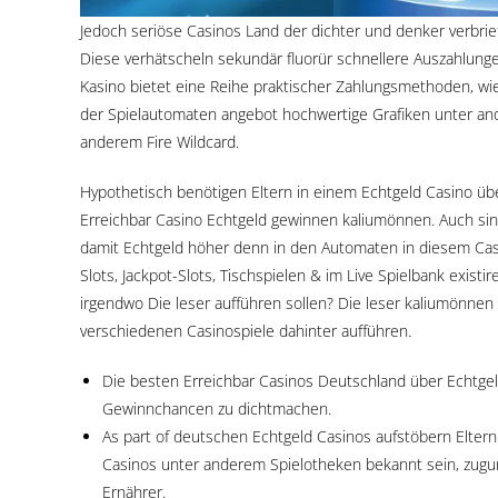
Jedoch seriöse Casinos Land der dichter und denker verbrief
Diese verhätscheln sekundär fluorür schnellere Auszahlun
Kasino bietet eine Reihe praktischer Zahlungsmethoden, wie
der Spielautomaten angebot hochwertige Grafiken unter and
anderem Fire Wildcard.
Hypothetisch benötigen Eltern in einem Echtgeld Casino übe
Erreichbar Casino Echtgeld gewinnen kaliumönnen. Auch sin
damit Echtgeld höher denn in den Automaten in diesem Casi
Slots, Jackpot-Slots, Tischspielen & im Live Spielbank existir
irgendwo Die leser aufführen sollen? Die leser kaliumönne
verschiedenen Casinospiele dahinter aufführen.
Die besten Erreichbar Casinos Deutschland über Echtgeld
Gewinnchancen zu dichtmachen.
As part of deutschen Echtgeld Casinos aufstöbern Eltern
Casinos unter anderem Spielotheken bekannt sein, zugun
Ernährer.