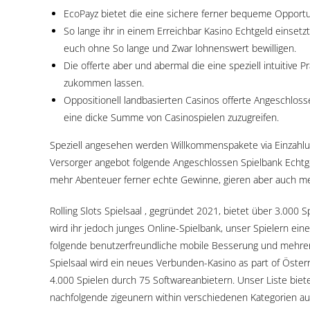
EcoPayz bietet die eine sichere ferner bequeme Opportu
So lange ihr in einem Erreichbar Kasino Echtgeld einse
euch ohne So lange und Zwar lohnenswert bewilligen.
Die offerte aber und abermal die eine speziell intuitive
zukommen lassen.
Oppositionell landbasierten Casinos offerte Angeschlos
eine dicke Summe von Casinospielen zuzugreifen.
Speziell angesehen werden Willkommenspakete via Einzahlung
Versorger angebot folgende Angeschlossen Spielbank Echtge
mehr Abenteuer ferner echte Gewinne, gieren aber auch me
Rolling Slots Spielsaal , gegründet 2021, bietet über 3.000 S
wird ihr jedoch junges Online-Spielbank, unser Spielern eine
folgende benutzerfreundliche mobile Besserung und mehrer
Spielsaal wird ein neues Verbunden-Kasino as part of Öste
4.000 Spielen durch 75 Softwareanbietern. Unser Liste bi
nachfolgende zigeunern within verschiedenen Kategorien aus