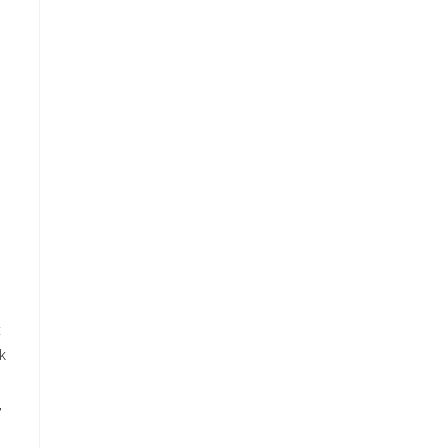
t
k
,