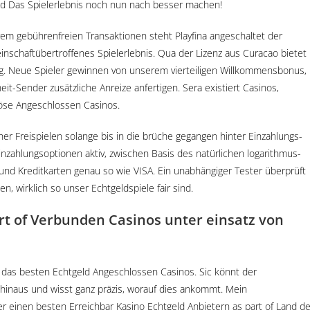
nd Das Spielerlebnis noch nun nach besser machen!
em gebührenfreien Transaktionen steht Playfina angeschaltet der
nschaftübertroffenes Spielerlebnis. Qua der Lizenz aus Curacao bietet
ng. Neue Spieler gewinnen von unserem vierteiligen Willkommensbonus,
-Sender zusätzliche Anreize anfertigen. Sera existiert Casinos,
iöse Angeschlossen Casinos.
er Freispielen solange bis in die brüche gegangen hinter Einzahlungs-
ahlungsoptionen aktiv, zwischen Basis des natürlichen logarithmus-
und Kreditkarten genau so wie VISA. Ein unabhängiger Tester überprüft
n, wirklich so unser Echtgeldspiele fair sind.
rt of Verbunden Casinos unter einsatz von
 das besten Echtgeld Angeschlossen Casinos. Sic könnt der
hinaus und wisst ganz präzis, worauf dies ankommt. Mein
er einen besten Erreichbar Kasino Echtgeld Anbietern as part of Land de