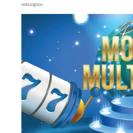
reibungslos.