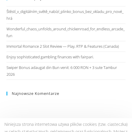
Štěstí_v_digitálním_světě_nabízí_plinko_bonus_bez_vkladu_pro_nové_
hrá
Wonderful_chaos_unfolds_around_chickenroad_for_endless_arcade_
fun
Immortal Romance 2 Slot Review — Play, RTP & Features (Canada)
Enjoy sophisticated gambling finances with fairpari.
Swiper Bonus adaugat din Bun venit: 6 000 RON + 3 sute Tambur
2026
Najnowsze Komentarze
Niniejsza strona internetowa używa plików cookies (tzw. ciasteczka)
Copyright © 2020 Ceglasty Retro.
w celach statystycznych, reklamowych oraz funkcjonalnych. Możesz