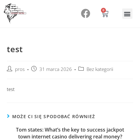
0
test
pros
31 marca 2026
Bez kategorii
test
MOŻE CI SIĘ SPODOBAĆ RÓWNIEŻ
Tom states: What’s the key to success jackpot
town internet casino delivering real money?