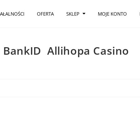
IAŁALNOŚCI
OFERTA
SKLEP
MOJE KONTO
 BankID ️ Allihopa Casino
D