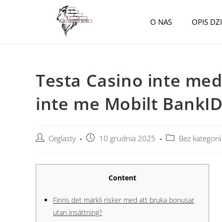
O NAS
OPIS DZ
Testa Casino inte med
inte me Mobilt BankI
Ceglasty
10 grudnia 2025
Bez kategorii
Content
Finns det märkli risker med att bruka bonusar
utan insättning?