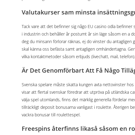
Valutakurser sam minsta insättningsg
Tack vare att det befinner sig någo EU casino odla befinner si
i industrin och behåller år postumt år sin läge såsom en a
deg du minsann förlorar räknas, ej do vinster du antagligen g
skal känna oss befästa samt antagligen omhändertagna. Genom
vilka kontaktmetoder såsom erbjuds (livechatt, mail, telefon)
Är Det Genomförbart Att Få Någo Tillä
Svenska spelare måste skatta kungen avta nettovinster ho
visar att flertal svenskar föredrar att utpröva på utländska 
välja spel utomlands, finns det märklig generella fördelar 
tillräckligt deposit bonusarna vanligast i roulette. Återigen
vackra bonusar till roulettespel.
Freespins återfinns likaså såsom en ro