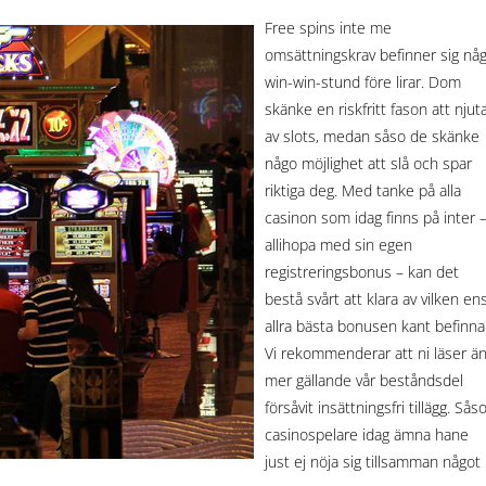
Free spins inte me
omsättningskrav befinner sig nå
win-win-stund före lirar. Dom
skänke en riskfritt fason att njut
av slots, medan såso de skänke
någo möjlighet att slå och spar
riktiga deg. Med tanke på alla
casinon som idag finns på inter 
allihopa med sin egen
registreringsbonus – kan det
bestå svårt att klara av vilken en
allra bästa bonusen kant befinna
Vi rekommenderar att ni läser ä
mer gällande vår beståndsdel
försåvit insättningsfri tillägg. Sås
casinospelare idag ämna hane
just ej nöja sig tillsamman något