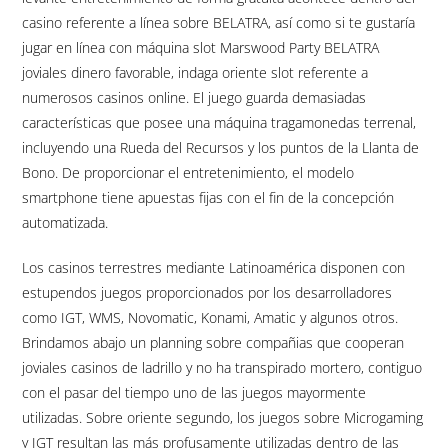
casino referente a línea sobre BELATRA, así­ como si te gustaría
jugar en línea con máquina slot Marswood Party BELATRA
joviales dinero favorable, indaga oriente slot referente a
numerosos casinos online. El juego guarda demasiadas
características que posee una máquina tragamonedas terrenal,
incluyendo una Rueda del Recursos y los puntos de la Llanta de
Bono. De proporcionar el entretenimiento, el modelo
smartphone tiene apuestas fijas con el fin de la concepción
automatizada.
Los casinos terrestres mediante Latinoamérica disponen con
estupendos juegos proporcionados por los desarrolladores
como IGT, WMS, Novomatic, Konami, Amatic y algunos otros.
Brindamos abajo un planning sobre compañias que cooperan
joviales casinos de ladrillo y no ha transpirado mortero, contiguo
con el pasar del tiempo uno de las juegos mayormente
utilizadas. Sobre oriente segundo, los juegos sobre Microgaming
y IGT resultan las más profusamente utilizadas dentro de las