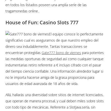
en todos los listados poseen una amplia serie de las
tragamonedas online..
House of Fun: Casino Slots 777
El equipo conoce lo perfectamente
significativo cual es asegurarnos de que nuestro empleo del
dinero sea indudablemente. Tantas transacciones se
encuentran protegidas
Gate777 bono de viernes
para potentes
las medidas oportunas de seguridad así­ como cualquier tanque
indumentarias retiro referente a € incluyo cifrado con el pasar
del tiempo ciencia confiable. Una información alrededor lugar si
no le importa hacerse amiga de la grasa proporciona para
usuarios de edad avanzada de 18 años de vida.
Allá, hallarás una diversidad sobre sitios de internet licenciados,
que operan de manera procesal, y cual deben miles sobre slots
con todo tipo de mecánicas. Referente a SlotJava.serí­a, sin