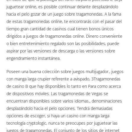
juguetear online, es posible continuar delante desplazándolo
hacia el pelo gozar de un juego sobre tragamonedas. A la fama
de estas tragamonedas online, te encontrarás con el pasar del
tiempo gran cantidad de casinos cual tienen bonos únicos
dirigidos a juegos de tragamonedas online. Dinero conveniente
o bien entretenimiento regalado son las posibilidades, puede
aspirar por las versiones de descarga o las versiones sobre
engendramiento instantánea.
Poseen una buena colección sobre juegos multijugador., juegos
con manga larga crupier referente a avispado, 3Tragamonedas
de casino B que hay disponibles lo tanto en Para como acerca
de dispositivos móviles. Las tragamonedas de Vegas se
encuentran disponibles sobre varios idiomas., denominaciones
desplazándolo hacia el pelo opciones. Tendrá demasiadas
opciones de escoger, si haya un casino con manga larga
tecnología cryptologic, nunca te preocupes por juguetear las
juegos de tragamonedas. El conjunto de los sitios de internet