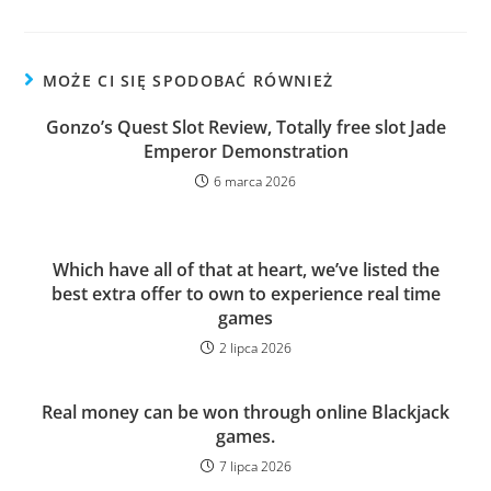
MOŻE CI SIĘ SPODOBAĆ RÓWNIEŻ
Gonzo’s Quest Slot Review, Totally free slot Jade
Emperor Demonstration
6 marca 2026
Which have all of that at heart, we’ve listed the
best extra offer to own to experience real time
games
2 lipca 2026
Real money can be won through online Blackjack
games.
7 lipca 2026