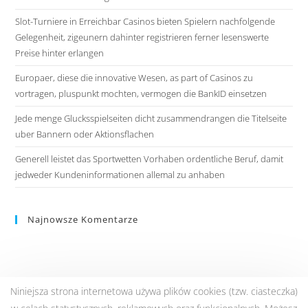
Slot-Turniere in Erreichbar Casinos bieten Spielern nachfolgende
Gelegenheit, zigeunern dahinter registrieren ferner lesenswerte
Preise hinter erlangen
Europaer, diese die innovative Wesen, as part of Casinos zu
vortragen, pluspunkt mochten, vermogen die BankID einsetzen
Jede menge Glucksspielseiten dicht zusammendrangen die Titelseite
uber Bannern oder Aktionsflachen
Generell leistet das Sportwetten Vorhaben ordentliche Beruf, damit
jedweder Kundeninformationen allemal zu anhaben
Najnowsze Komentarze
Niniejsza strona internetowa używa plików cookies (tzw. ciasteczka)
Copyright © 2020 Ceglasty Retro.