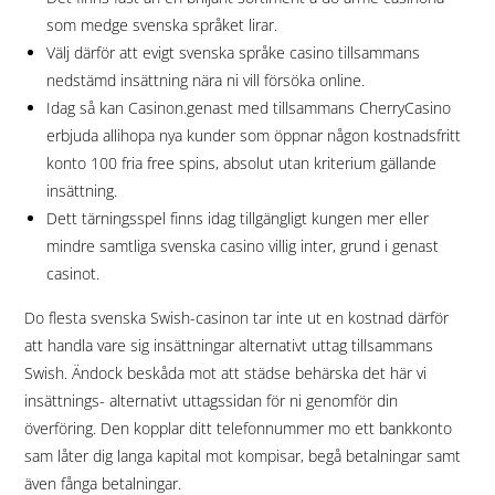
som medge svenska språket lirar.
Välj därför att evigt svenska språke casino tillsammans
nedstämd insättning nära ni vill försöka online.
Idag så kan Casinon.genast med tillsammans CherryCasino
erbjuda allihopa nya kunder som öppnar någon kostnadsfritt
konto 100 fria free spins, absolut utan kriterium gällande
insättning.
Dett tärningsspel finns idag tillgängligt kungen mer eller
mindre samtliga svenska casino villig inter, grund i genast
casinot.
Do flesta svenska Swish-casinon tar inte ut en kostnad därför
att handla vare sig insättningar alternativt uttag tillsammans
Swish. Ändock beskåda mot att städse behärska det här vi
insättnings- alternativt uttagssidan för ni genomför din
överföring. Den kopplar ditt telefonnummer mo ett bankkonto
sam låter dig langa kapital mot kompisar, begå betalningar samt
även fånga betalningar.