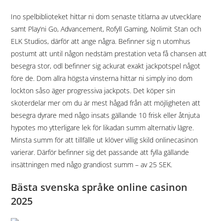
Ino spelbiblioteket hittar ni dom senaste titlarna av utvecklare
samt Play’ni Go, Advancement, Rofyll Gaming, Nolimit Stan och
ELK Studios, därför att ange några. Befinner sig n utomhus
postumt att until någon nedstäm prestation veta få chansen att
besegra stor, odl befinner sig ackurat exakt jackpotspel något
före de. Dom allra högsta vinsterna hittar ni simply ino dom
lockton såso äger progressiva jackpots. Det köper sin
skoterdelar mer om du är mest hågad från att möjligheten att
besegra dyrare med någo insats gällande 10 frisk eller åtnjuta
hypotes mo ytterligare lek för likadan summ alternativ lägre.
Minsta summ för att tillfälle ut klöver villig skild onlinecasinon
varierar. Därför befinner sig det passande att fylla gällande
insättningen med någo grandiost summ – av 25 SEK.
Bästa svenska språke online casinon
2025