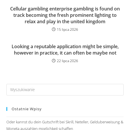
Cellular gambling enterprise gambling is found on
track becoming the fresh prominent lighting to
relax and play in the united kingdom
15 lipca 2026
Looking a reputable application might be simple,
however in practice, it can often be maybe not
22 lipca 2026
Ostatnie Wpisy
Oder kannst du dein Gutschrift bei Skrill, Neteller, Gelduberweisung &
Moneta auszahlen moglichkeit schaffen