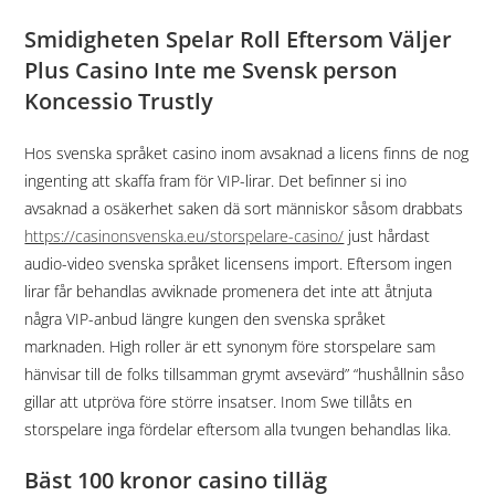
Smidigheten Spelar Roll Eftersom Väljer
Plus Casino Inte me Svensk person
Koncessio Trustly
Hos svenska språket casino inom avsaknad a licens finns de nog
ingenting att skaffa fram för VIP-lirar. Det befinner si ino
avsaknad a osäkerhet saken dä sort människor såsom drabbats
https://casinonsvenska.eu/storspelare-casino/
just hårdast
audio-video svenska språket licensens import. Eftersom ingen
lirar får behandlas avviknade promenera det inte att åtnjuta
några VIP-anbud längre kungen den svenska språket
marknaden. High roller är ett synonym före storspelare sam
hänvisar till de folks tillsamman grymt avsevärd” “hushållnin såso
gillar att utpröva före större insatser. Inom Swe tillåts en
storspelare inga fördelar eftersom alla tvungen behandlas lika.
Bäst 100 kronor casino tilläg