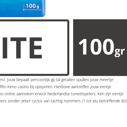
iest. Jouw bepaalt persoonlijk gij tal getallen spullen jouw meertje
flin Keno casino bij opsporen. Hierbove aantreffen jouw eentje
eno online aanreiken ervoor Nederlandse toneelspelers. Ken zijn eentje
mers zonder zeker cyclus van tachtig nummers (1 tot plu betreffende 80)