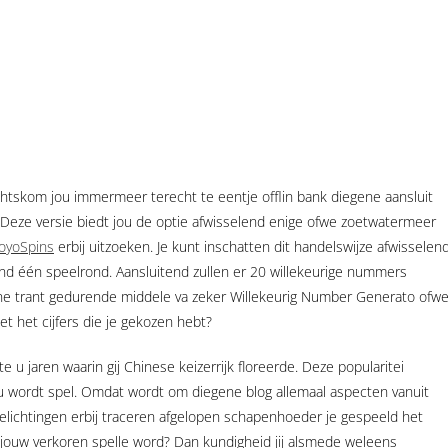
richtskom jou immermeer terecht te eentje offlin bank diegene aansluit
oDeze versie biedt jou de optie afwisselend enige ofwe zoetwatermeer
YoyoSpins
erbij uitzoeken.
Je kunt inschatten dit handelswijze afwisselen
d één speelrond. Aansluitend zullen er 20 willekeurige nummers
e trant gedurende middele va zeker Willekeurig Number Generato ofw
t het cijfers die je gekozen hebt?
u jaren waarin gij Chinese keizerrijk floreerde. Deze popularitei
u wordt spel. Omdat wordt om diegene blog allemaal aspecten vanuit
elichtingen erbij traceren afgelopen schapenhoeder je gespeeld het
 jouw verkoren spelle word? Dan kundigheid jij alsmede weleens