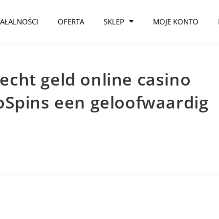
IAŁALNOŚCI
OFERTA
SKLEP
MOJE KONTO
 echt geld online casino
oSpins een geloofwaardig