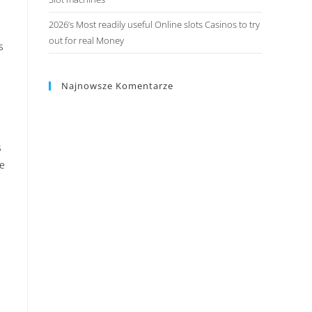
2026’s Most readily useful Online slots Casinos to try
out for real Money
s
Najnowsze Komentarze
s
de