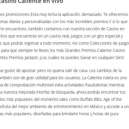
asino Caliente en vivo
les promociones Esta muy lenta la aplicación, demasiado. Te ofrecemos
tas diarias y personalizadas con los más increíbles premios.Y si lo que
e te encuentres, también contamos con nuestra sección de Casino en
voritos que encuentras en un casino real, juegos con un giro especial y
las que podrás ingresar a todo momento. Así como Colecciones de Juego
es para que siempre te lleves los más Grandes Premios.Caliente Casino
tes Premios Jackpot, ¡Los cuáles te puedes Ganar en cualquier Giro!
ue guste de apostar, pero no quiera salir de casa. Los cambios de la
mbién son de gran utilidad para los usuarios. La Caliente ruleta es uno
a de comprobación multinivel evita actividades fraudulentas mientras
s a nuestra mejorada interfaz de búsqueda, ahora podrás encontrar tus
ulos más populares del momento tales como Buffalo Blitz, Age of the
fruta del mejor ambiente de entretenimiento en México y accede a un
cas más populares, diseñadas para brindarte horas y horas de pura