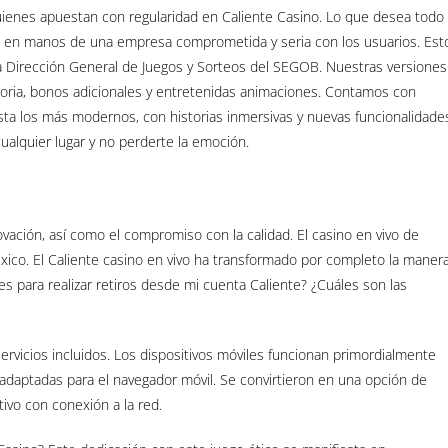
ienes apuestan con regularidad en Caliente Casino. Lo que desea todo
ás en manos de una empresa comprometida y seria con los usuarios. Est
r la Dirección General de Juegos y Sorteos del SEGOB. Nuestras versiones
toria, bonos adicionales y entretenidas animaciones. Contamos con
asta los más modernos, con historias inmersivas y nuevas funcionalidade
cualquier lugar y no perderte la emoción.
ovación, así como el compromiso con la calidad. El casino en vivo de
xico. El Caliente casino en vivo ha transformado por completo la maner
s para realizar retiros desde mi cuenta Caliente? ¿Cuáles son las
ervicios incluidos. Los dispositivos móviles funcionan primordialmente
 adaptadas para el navegador móvil. Se convirtieron en una opción de
tivo con conexión a la red.