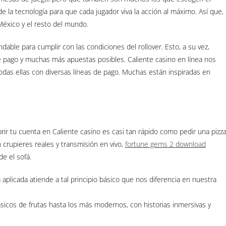
e la tecnología para que cada jugador viva la acción al máximo. Así que,
éxico y el resto del mundo.
able para cumplir con las condiciones del rollover. Esto, a su vez,
e pago y muchas más apuestas posibles. Caliente casino en línea nos
todas ellas con diversas líneas de pago. Muchas están inspiradas en
abrir tu cuenta en Caliente casino es casi tan rápido como pedir una pizza
 crupieres reales y transmisión en vivo,
fortune gems 2 download
e el sofá.
plicada atiende a tal principio básico que nos diferencia en nuestra
sicos de frutas hasta los más modernos, con historias inmersivas y