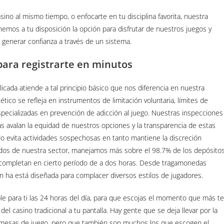
ino al mismo tiempo, o enfocarte en tu disciplina favorita, nuestra
ponemos a tu disposición la opción para disfrutar de nuestros juegos y
 generar confianza a través de un sistema.
 para registrarte en minutos
cada atiende a tal principio básico que nos diferencia en nuestra
ético se refleja en instrumentos de limitación voluntaria, límites de
specializadas en prevención de adicción al juego. Nuestras inspecciones
s avalan la equidad de nuestros opciones y la transparencia de estas
evita actividades sospechosas en tanto mantiene la discreción
cados de nuestra sector, manejamos más sobre el 98.7% de los depósito
 completan en cierto período de a dos horas. Desde tragamonedas
ón ha está diseñada para complacer diversos estilos de jugadores.
le para ti las 24 horas del día, para que escojas el momento que más te
el casino tradicional a tu pantalla. Hay gente que se deja llevar por la
s mesas de juego, pero que también son muchos los que escogen el