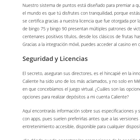
Nuestro sistema de puntos está diseñado para premiar a qu
el mundo es que tú disfrutes con tranquilidad, porque est
se certifica gracias a nuestra licencia que fue otorgada po
de bingo 75 y bingo 90 presentan múltiples patrones de vic
centenares positivos títulos, desde los clásicos de frutas h
Gracias a la integración móvil, puedes acceder al casino en 
Seguridad y Licencias
El secreto, aseguran sus directores, es el hincapié en la inn
Caliente ha sido uno de los más aclamados, y no solo en Mé
en que concebíamos el juego virtual. ¿Cuáles son las opcione
opciones para realizar depósitos a mi cuenta Caliente?
Aquí encontrarás información sobre sus especificaciones y s
con apps, pues suelen preferirlas antes que a las versiones
entretenimiento accesible, disponible para cualquier disposi