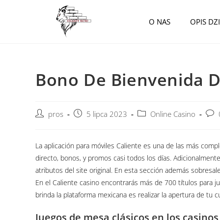
O NAS
OPIS DZ
Bono De Bienvenida D
pros
5 lipca 2023
Online Casino
La aplicación para móviles Caliente es una de las más comp
directo, bonos, y promos casi todos los días. Adicionalmente
atributos del site original. En esta sección además sobresal
En el Caliente casino encontrarás más de 700 títulos para 
brinda la plataforma mexicana es realizar la apertura de tu 
Juegos de mesa clásicos en los casinos