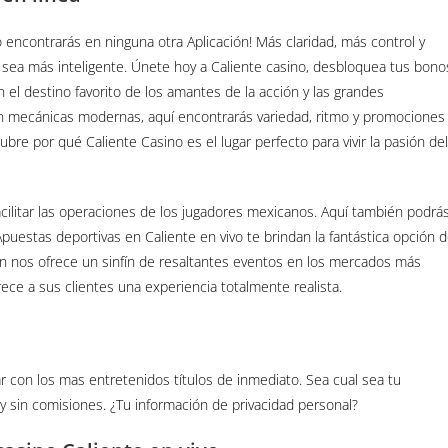
 encontrarás en ninguna otra Aplicación! Más claridad, más control y
ea más inteligente. Únete hoy a Caliente casino, desbloquea tus bono
l destino favorito de los amantes de la acción y las grandes
n mecánicas modernas, aquí encontrarás variedad, ritmo y promociones
bre por qué Caliente Casino es el lugar perfecto para vivir la pasión del
cilitar las operaciones de los jugadores mexicanos. Aquí también podrá
Apuestas deportivas en Caliente en vivo te brindan la fantástica opción 
ión nos ofrece un sinfín de resaltantes eventos en los mercados más
rece a sus clientes una experiencia totalmente realista.
 con los mas entretenidos títulos de inmediato. Sea cual sea tu
y sin comisiones. ¿Tu información de privacidad personal?