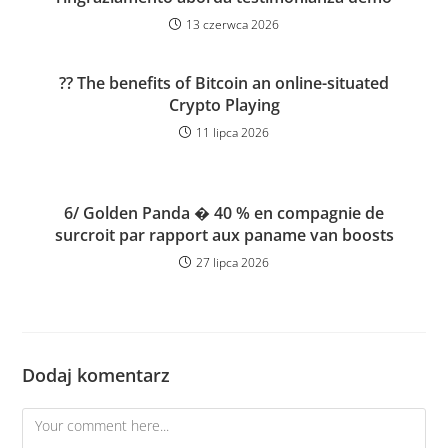
13 czerwca 2026
?? The benefits of Bitcoin an online-situated
Crypto Playing
11 lipca 2026
6/ Golden Panda � 40 % en compagnie de
surcroit par rapport aux paname van boosts
27 lipca 2026
Dodaj komentarz