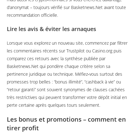
d’anonymat – toujours vérifié sur Basketnews.Net avant toute
recommandation officielle.
Lire les avis & éviter les arnaques
Lorsque vous explorez un nouveau site, commencez par filtrer
les commentaires récents sur Trustpilot ou Casino.org puis
comparez ces retours avec la synthèse publiée par
Basketnews.Net qui pondère chaque critère selon sa
pertinence juridique ou technique. Méfiez‑vous surtout des
promesses trop belles : “bonus illimité”, “cashback à vie” ou
“retour garanti” sont souvent synonymes de clauses cachées
très restrictives qui peuvent transformer votre dépôt initial en
perte certaine après quelques tours seulement.
Les bonus et promotions – comment en
tirer profit