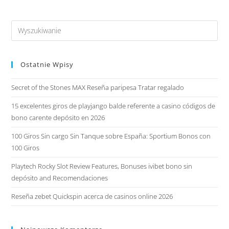
Ostatnie Wpisy
Secret of the Stones MAX Reseña paripesa Tratar regalado
15 excelentes giros de playjango balde referente a casino códigos de
bono carente depósito en 2026
100 Giros Sin cargo Sin Tanque sobre España: Sportium Bonos con
100 Giros
Playtech Rocky Slot Review Features, Bonuses ivibet bono sin
depósito and Recomendaciones
Reseña zebet Quickspin acerca de casinos online 2026