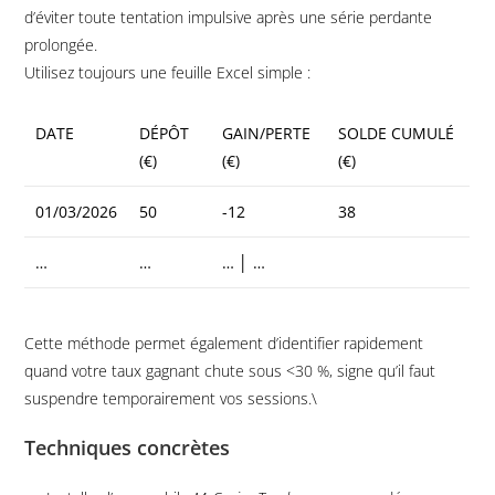
d’éviter toute tentation impulsive après une série perdante
prolongée.
Utilisez toujours une feuille Excel simple :
DATE
DÉPÔT
GAIN/PERTE
SOLDE CUMULÉ
(€)
(€)
(€)
01/03/2026
50
-12
38
…
…
… │ …
Cette méthode permet également d’identifier rapidement
quand votre taux gagnant chute sous <30 %, signe qu’il faut
suspendre temporairement vos sessions.\
Techniques concrètes