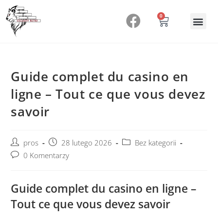
0
Guide complet du casino en
ligne – Tout ce que vous devez
savoir
pros
28 lutego 2026
Bez kategorii
0 Komentarzy
Guide complet du casino en ligne –
Tout ce que vous devez savoir