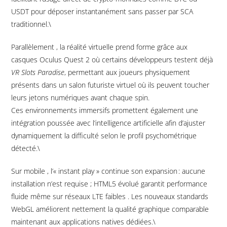
USDT pour déposer instantanément sans passer par SCA
traditionnel.\
Parallèlement , la réalité virtuelle prend forme grâce aux
casques Oculus Quest 2 où certains développeurs testent déjà
VR Slots Paradise
, permettant aux joueurs physiquement
présents dans un salon futuriste virtuel où ils peuvent toucher
leurs jetons numériques avant chaque spin.
Ces environnements immersifs promettent également une
intégration poussée avec l’intelligence artificielle afin d’ajuster
dynamiquement la difficulté selon le profil psychométrique
détecté.\
Sur mobile , l’« instant play » continue son expansion : aucune
installation n’est requise ; HTML5 évolué garantit performance
fluide même sur réseaux LTE faibles . Les nouveaux standards
WebGL améliorent nettement la qualité graphique comparable
maintenant aux applications natives dédiées.\