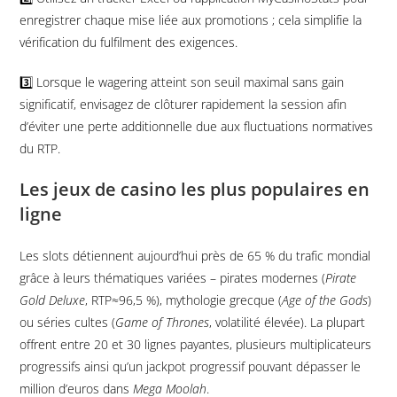
enregistrer chaque mise liée aux promotions ; cela simplifie la
vérification du fulfilment des exigences.
3️⃣ Lorsque le wagering atteint son seuil maximal sans gain
significatif, envisagez de clôturer rapidement la session afin
d’éviter une perte additionnelle due aux fluctuations normatives
du RTP.
Les jeux de casino les plus populaires en
ligne
Les slots détiennent aujourd’hui près de 65 % du trafic mondial
grâce à leurs thématiques variées – pirates modernes (
Pirate
Gold Deluxe
, RTP≈96,5 %), mythologie grecque (
Age of the Gods
)
ou séries cultes (
Game of Thrones
, volatilité élevée). La plupart
offrent entre 20 et 30 lignes payantes, plusieurs multiplicateurs
progressifs ainsi qu’un jackpot progressif pouvant dépasser le
million d’euros dans
Mega Moolah
.