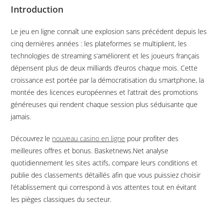
Introduction
Le jeu en ligne connaît une explosion sans précédent depuis les
cinq dernières années : les plateformes se multiplient, les
technologies de streaming s’améliorent et les joueurs français
dépensent plus de deux milliards d’euros chaque mois. Cette
croissance est portée par la démocratisation du smartphone, la
montée des licences européennes et l’attrait des promotions
généreuses qui rendent chaque session plus séduisante que
jamais.
Découvrez le
nouveau casino en ligne
pour profiter des
meilleures offres et bonus. Basketnews.Net analyse
quotidiennement les sites actifs, compare leurs conditions et
publie des classements détaillés afin que vous puissiez choisir
l’établissement qui correspond à vos attentes tout en évitant
les pièges classiques du secteur.