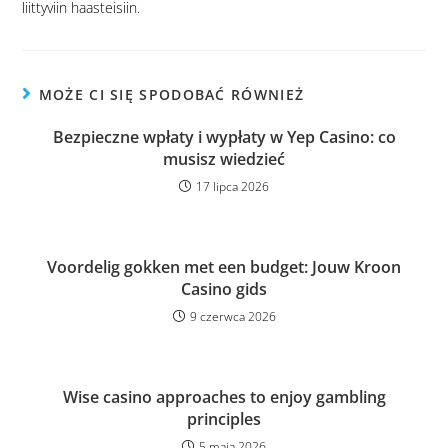
liittyviin haasteisiin.
MOŻE CI SIĘ SPODOBAĆ RÓWNIEŻ
Bezpieczne wpłaty i wypłaty w Yep Casino: co
musisz wiedzieć
17 lipca 2026
Voordelig gokken met een budget: Jouw Kroon
Casino gids
9 czerwca 2026
Wise casino approaches to enjoy gambling
principles
5 maja 2026