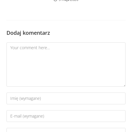
Dodaj komentarz