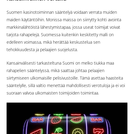
Suomen kasinotoiminnan sääntelyä voidaan verrata muiden
maiden käytäntöihin. Monissa maissa on siirrytty kohti avointa
markkinalähtöistä lähestymistapaa, jossa useat toimijat voivat
tarjota rahapelejä. Suomessa kuitenkin keskitetty malli on
edelleen voimassa, mikä herättää keskustelua sen
tehokkuudesta ja pelaajien suojelusta.
Kansainvälisesti tarkasteltuna Suomi on melko tiukka maa
rahapelien sääntelyssä, mikä saattaa johtaa pelaajien
siirtymiseen ulkomaisille pelisivustoille. Tämä asettaa haasteita
sääntelylle, sillä valtio menettää mahdollisesti verotuloja ja ei voi
suoraan valvoa ulkomaisten toimijoiden toimintaa.