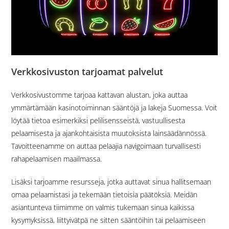
Verkkosivuston tarjoamat palvelut
Verkkosivustomme tarjoaa kattavan alustan, joka auttaa
ymmärtämään kasinotoiminnan sääntöjä ja lakeja Suomessa. Voit
löytää tietoa esimerkiksi pelilisensseistä, vastuullisesta
pelaamisesta ja ajankohtaisista muutoksista lainsäädännössä.
Tavoitteenamme on auttaa pelaajia navigoimaan turvallisesti
rahapelaamisen maailmassa.
Lisäksi tarjoamme resursseja, jotka auttavat sinua hallitsemaan
omaa pelaamistasi ja tekemään tietoisia päätöksiä. Meidän
asiantunteva tiimimme on valmis tukemaan sinua kaikissa
kysymyksissä, liittyivätpä ne sitten sääntöihin tai pelaamiseen