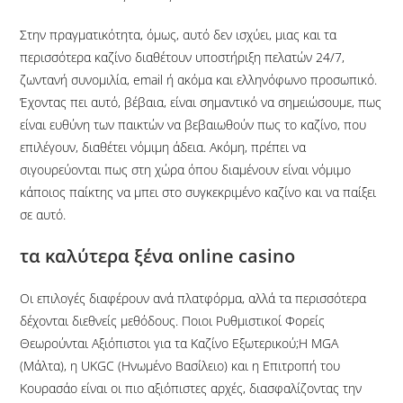
Στην πραγματικότητα, όμως, αυτό δεν ισχύει, μιας και τα
περισσότερα καζίνο διαθέτουν υποστήριξη πελατών 24/7,
ζωντανή συνομιλία, email ή ακόμα και ελληνόφωνο προσωπικό.
Έχοντας πει αυτό, βέβαια, είναι σημαντικό να σημειώσουμε, πως
είναι ευθύνη των παικτών να βεβαιωθούν πως το καζίνο, που
επιλέγουν, διαθέτει νόμιμη άδεια. Ακόμη, πρέπει να
σιγουρεύονται πως στη χώρα όπου διαμένουν είναι νόμιμο
κάποιος παίκτης να μπει στο συγκεκριμένο καζίνο και να παίξει
σε αυτό.
τα καλύτερα ξένα online casino
Οι επιλογές διαφέρουν ανά πλατφόρμα, αλλά τα περισσότερα
δέχονται διεθνείς μεθόδους. Ποιοι Ρυθμιστικοί Φορείς
Θεωρούνται Αξιόπιστοι για τα Καζίνο Εξωτερικού;Η MGA
(Μάλτα), η UKGC (Ηνωμένο Βασίλειο) και η Επιτροπή του
Κουρασάο είναι οι πιο αξιόπιστες αρχές, διασφαλίζοντας την