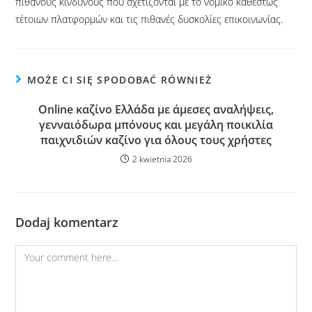
πιθανούς κινδύνους που σχετίζονται με το νομικό καθεστώς
τέτοιων πλατφορμών και τις πιθανές δυσκολίες επικοινωνίας.
MOŻE CI SIĘ SPODOBAĆ RÓWNIEŻ
Online καζίνο Ελλάδα με άμεσες αναλήψεις,
γενναιόδωρα μπόνους και μεγάλη ποικιλία
παιχνιδιών καζίνο για όλους τους χρήστες
2 kwietnia 2026
Dodaj komentarz