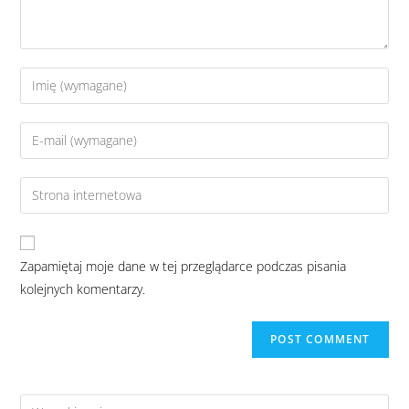
Zapamiętaj moje dane w tej przeglądarce podczas pisania
kolejnych komentarzy.