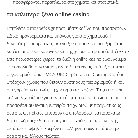
προσφέρονται παράπλευρα στοιχήματα και στατιστικά.
τα καλύτερα ξένα online casino
Επιπλέον,
dimospefkis.gr
προτιμήστε καζίνο που προσφέρουν
ειδικά προγράμματα και μπόνους για στοιχηματισμό. Η
δυνατότητα συμμετοχής σε ένα ξένο online casino εξαρτάται
κυρίως από τους κανονισμούς της χώρας στην οποία βρίσκεστε.
Στις περισσότερες χώρες, τα διεθνή online casino είναι νόμιμα
εφόσον διαθέτουν έγκυρη άδεια λειτουργίας από αξιόπιστους
οργανισμούς, όπως MGA, UKGC ή Curacao eGaming. Ωστόσο,
υπάρχουν χώρες που θέτουν αυστηρούς περιορισμούς ή και
απαγορεύουν εντελώς τη χρήση ξένων καζίνο. Τα ξένα online
καζίνο ξεχωρίζουν για την ποιότητα του Live Casino, το οποίο
προσφέρει αυθεντική εμπειρία παιχνιδιού με πραγματικούς
dealers. Οι παίκτες μπορούν να απολαύσουν τα παρακάτω
δημοφιλή παιχνίδια σε πραγματικό χρόνο μέσω ζωντανής
μετάδοσης υψηλής ευκρίνειας, αλληλεπιδρώντας άμεσα με
dealers και άλλους παίκτες.