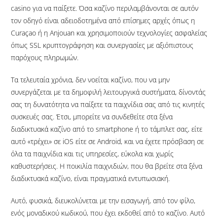
саsіnо για να παίξετε. Όσα καζίνο περιλαμβάνονται σε αυτόν
τον οδηγό είναι αδειοδοτημένα από επίσημες αρχές όπως η
Curaçao ή η Anjouan και χρησιμοποιούν τεχνολογίες ασφαλείας
όπως SSL κρυπτογράφηση και συνεργασίες με αξιόπιστους
παρόχους πληρωμών.
Τα τελευταία χρόνια, δεν νοείται καζίνο, που να μην
συνεργάζεται με τα δημοφιλή λειτουργικά συστήματα, δίνοντάς
σας τη δυνατότητα να παίξετε τα παιχνίδια σας από τις κινητές
συσκευές σας. Έτσι, μπορείτε να συνδεθείτε στα ξένα
διαδικτυακά καζίνο από το smartphone ή το τάμπλετ σας, είτε
αυτό «τρέχει» σε iOS είτε σε Android, και να έχετε πρόσβαση σε
όλα τα παιχνίδια και τις υπηρεσίες, εύκολα και χωρίς
καθυστερήσεις. Η ποικιλία παιχνιδιών, που θα βρείτε στα ξένα
διαδικτυακά καζίνο, είναι πραγματικά εντυπωσιακή.
Αυτό, φυσικά, διευκολύνεται με την εισαγωγή, από τον φίλο,
ενός μοναδικού κωδικού, που έχει εκδοθεί από το καζίνο. Αυτό