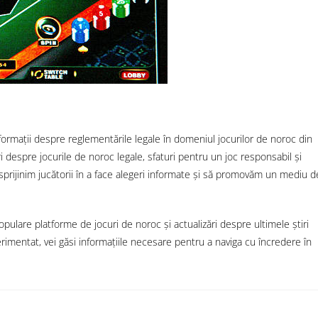
nformații despre reglementările legale în domeniul jocurilor de noroc din
i despre jocurile de noroc legale, sfaturi pentru un joc responsabil și
 sprijinim jucătorii în a face alegeri informate și să promovăm un mediu d
pulare platforme de jocuri de noroc și actualizări despre ultimele știri
erimentat, vei găsi informațiile necesare pentru a naviga cu încredere în