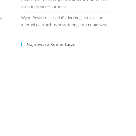
asentir previene sorpresas
Wynn Resort released it’s deciding to make the
a
internet gaming business during the certain says
Najnowsze Komentarze
.