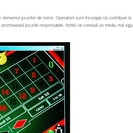
 domeniul jocurilor de noroc. Operatorii sunt încurajați să contribuie la
promovează jocurile responsabile. Astfel, se creează un mediu mai sigu